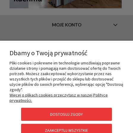
MOJE KONTO
INFORMACJE
Dbamy o Twoją prywatność
Pliki cookies i pokrewne im technologie umożliwiają poprawne
działanie strony i pomagają nam dostosować ofertę do Twoich
O NAS
potrzeb. Możesz zaakceptować wykorzystanie przez nas
wszystkich tych plików i przejść do sklepu lub dostosować
użycie plików do swoich preferencji, wybierając opcję "Dostosuj
zgody".
PŁATNOŚCI I DOSTAWA
Więcej o plikach cookies przeczytasz w naszej Polityce
prywatności.
DOSTOSUJ ZGODY
POMOC
ZAAKCEPTUJ WSZYSTKIE