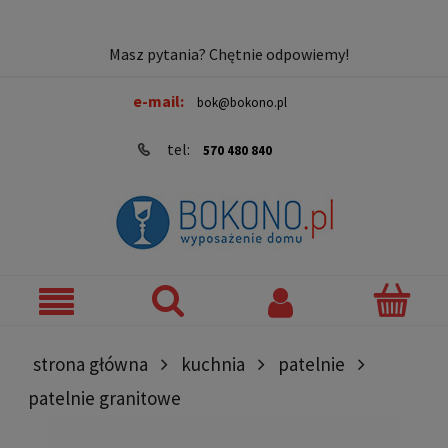
Masz pytania? Chętnie odpowiemy!
e-mail:
bok@bokono.pl
tel:
570 480 840
strona główna
kuchnia
patelnie
patelnie granitowe