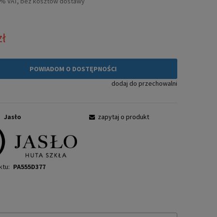
3% VAT, bez kosztów dostawy
zł
POWIADOM O DOSTĘPNOŚCI
dodaj do przechowalni
:
Jasło
zapytaj o produkt
ktu:
PA555D377