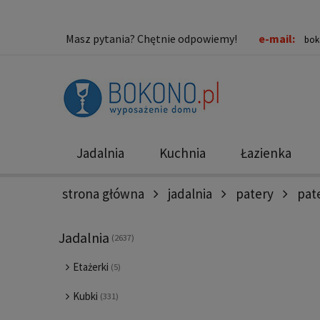
Masz pytania? Chętnie odpowiemy!
e-mail:
bok
Jadalnia
Kuchnia
Łazienka
strona główna
jadalnia
patery
pate
Nowości
Promocje
Jadalnia
(2637)
Etażerki
(5)
Kubki
(331)