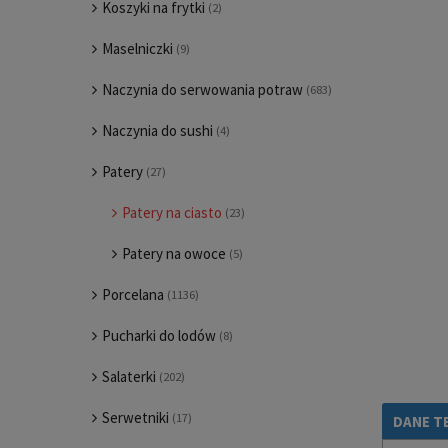
Koszyki na frytki
(2)
Maselniczki
(9)
Naczynia do serwowania potraw
(683)
Naczynia do sushi
(4)
Patery
(27)
Patery na ciasto
(23)
Patery na owoce
(5)
Porcelana
(1136)
Pucharki do lodów
(8)
Salaterki
(202)
Serwetniki
(17)
DANE T