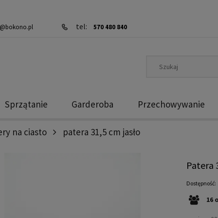
tel:
@bokono.pl
570 480 840
Sprzątanie
Garderoba
Przechowywanie
ry na ciasto
patera 31,5 cm jasło
Patera 
Dostępność:
16