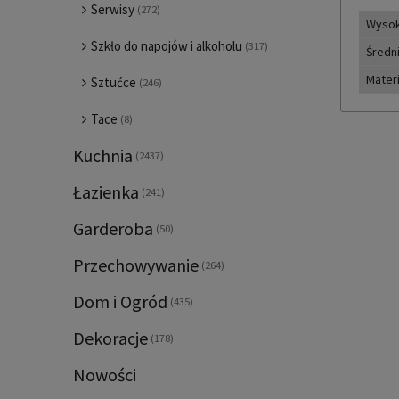
Serwisy
(272)
Wyso
Szkło do napojów i alkoholu
(317)
Średn
Materi
Sztućce
(246)
Tace
(8)
Kuchnia
(2437)
Łazienka
(241)
Garderoba
(50)
Przechowywanie
(264)
Dom i Ogród
(435)
Dekoracje
(178)
Nowości