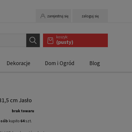
zarejestruj się
zaloguj się
koszyk:
(pusty)
Dekoracje
Dom i Ogród
Blog
31,5 cm Jasło
brak towaru
osób
kupiło
64
szt.