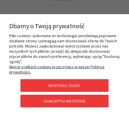
INFORMACJE
Dbamy o Twoją prywatność
Pliki cookies i pokrewne im technologie umożliwiają poprawne
działanie strony i pomagają nam dostosować ofertę do Twoich
O NAS
potrzeb. Możesz zaakceptować wykorzystanie przez nas
wszystkich tych plików i przejść do sklepu lub dostosować
użycie plików do swoich preferencji, wybierając opcję "Dostosuj
zgody".
PŁATNOŚCI I DOSTAWA
Więcej o plikach cookies przeczytasz w naszej Polityce
prywatności.
DOSTOSUJ ZGODY
POMOC
ZAAKCEPTUJ WSZYSTKIE
KATEGORIE SPECJALNE
POKAŻ PEŁNĄ WERSJĘ STRONY