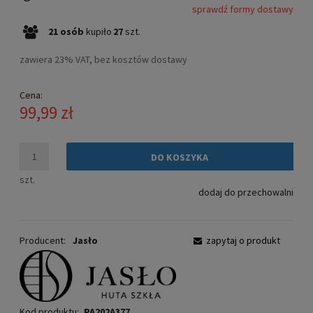
sprawdź formy dostawy
Cena nie zawiera ewentualnych kosztów płatności
21
osób
kupiło
27
szt.
zawiera 23% VAT, bez kosztów dostawy
Cena:
99,99 zł
DO KOSZYKA
szt.
dodaj do przechowalni
Producent:
Jasło
zapytaj o produkt
Kod produktu:
PA202A377