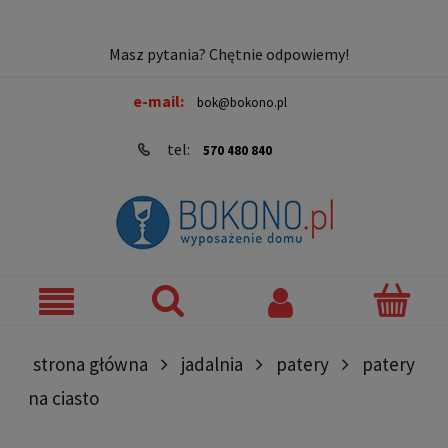
Masz pytania? Chętnie odpowiemy!
e-mail:
bok@bokono.pl
tel:
570 480 840
strona główna
jadalnia
patery
patery
na ciasto