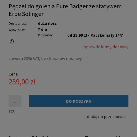
Pędzel do golenia Pure Badger ze statywem
Erbe Solingen
duża ilość
Dostępność:
7 dni
Wysyłka w:
Dostawa:
od 15,99 zł
- Paczkomaty 24/7
sprawdź formy dostawy
Cena nie zawiera ewentualnych kosztów płatności
zawiera 23% VAT, bez kosztów dostawy
Cena:
239,00 zł
DO KOSZYKA
szt.
dodaj do przechowalni