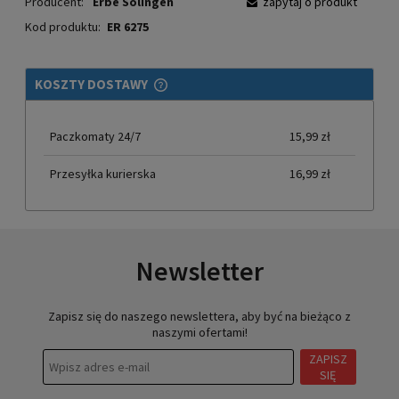
Producent:
Erbe Solingen
zapytaj o produkt
Kod produktu:
ER 6275
KOSZTY DOSTAWY
CENA NIE ZAWIERA EWENTUALNYCH KOSZTÓW PŁATNOŚCI
Paczkomaty 24/7
15,99 zł
Przesyłka kurierska
16,99 zł
Newsletter
Zapisz się do naszego newslettera, aby być na bieżąco z
naszymi ofertami!
ZAPISZ
SIĘ