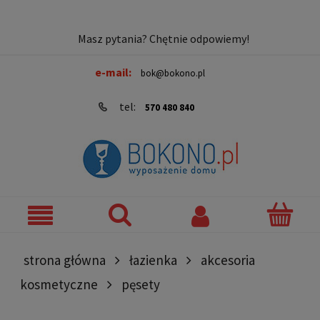
Masz pytania? Chętnie odpowiemy!
e-mail:
bok@bokono.pl
tel:
570 480 840
strona główna
łazienka
akcesoria
kosmetyczne
pęsety