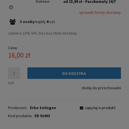
Dostawa:
od 15,99 zł
- Paczkomaty 24/7
sprawdź formy dostawy
Cena nie zawiera ewentualnych kosztów płatności
3
osoby
kupiły
4
szt.
zawiera 23% VAT, bez kosztów dostawy
Cena:
16,00 zł
DO KOSZYKA
szt.
dodaj do przechowalni
Producent:
Erbe Solingen
zapytaj o produkt
Kod produktu:
ER 91903