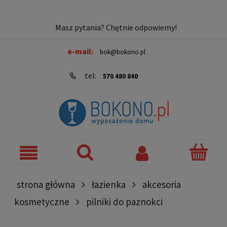
Masz pytania? Chętnie odpowiemy!
e-mail:
bok@bokono.pl
tel:
570 480 840
strona główna
łazienka
akcesoria
kosmetyczne
pilniki do paznokci