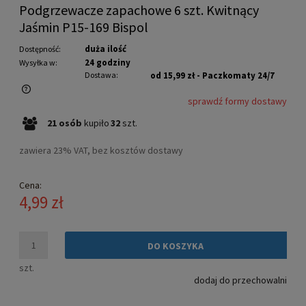
Podgrzewacze zapachowe 6 szt. Kwitnący
Jaśmin P15-169 Bispol
duża ilość
Dostępność:
24 godziny
Wysyłka w:
Dostawa:
od 15,99 zł
- Paczkomaty 24/7
sprawdź formy dostawy
Cena nie zawiera ewentualnych kosztów płatności
21
osób
kupiło
32
szt.
zawiera 23% VAT, bez kosztów dostawy
Cena:
4,99 zł
DO KOSZYKA
szt.
dodaj do przechowalni