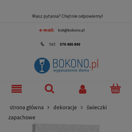
Masz pytania? Chętnie odpowiemy!
e-mail:
bok@bokono.pl
tel:
570 480 840
strona główna
dekoracje
świeczki
zapachowe