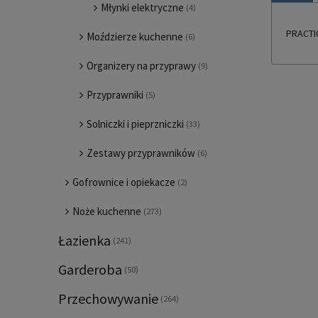
Młynki elektryczne
(4)
PRACTIC
Moździerze kuchenne
(6)
Organizery na przyprawy
(9)
Przyprawniki
(5)
Solniczki i pieprzniczki
(33)
Zestawy przyprawników
(6)
Gofrownice i opiekacze
(2)
Noże kuchenne
(273)
Łazienka
(241)
Garderoba
(50)
Przechowywanie
(264)