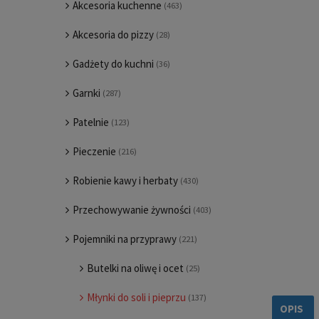
Akcesoria kuchenne
(463)
Akcesoria do pizzy
(28)
Gadżety do kuchni
(36)
Garnki
(287)
Patelnie
(123)
Pieczenie
(216)
Robienie kawy i herbaty
(430)
Przechowywanie żywności
(403)
Pojemniki na przyprawy
(221)
Butelki na oliwę i ocet
(25)
Młynki do soli i pieprzu
(137)
OPIS