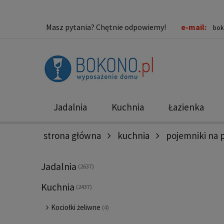
Masz pytania? Chętnie odpowiemy!
e-mail:
bok
Jadalnia
Kuchnia
Łazienka
strona główna
kuchnia
pojemniki na 
Nowości
Promocje
Jadalnia
(2637)
Kuchnia
(2437)
Kociołki żeliwne
(4)