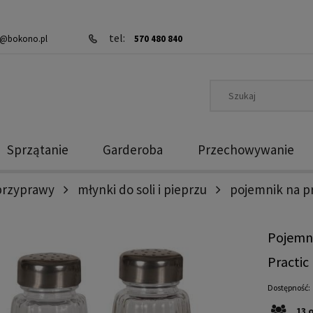
tel:
@bokono.pl
570 480 840
Sprzątanie
Garderoba
Przechowywanie
przyprawy
młynki do soli i pieprzu
pojemnik na pr
Pojemni
Practic
Dostępność:
13