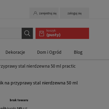
zarejestruj się
zaloguj się
koszyk:
(pusty)
Dekoracje
Dom i Ogród
Blog
zyprawy stal nierdzewna 50 ml practic
k na przyprawy stal nierdzewna 50 ml
brak towaru
osób
kupiło
165
szt.