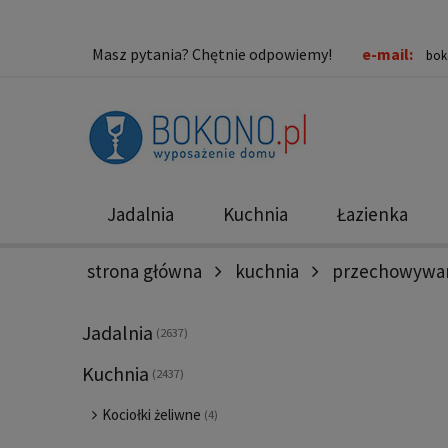
Masz pytania? Chętnie odpowiemy!
e-mail:
bok
Jadalnia
Kuchnia
Łazienka
strona główna
kuchnia
przechowywan
Nowości
Promocje
Jadalnia
(2637)
Kuchnia
(2437)
Kociołki żeliwne
(4)