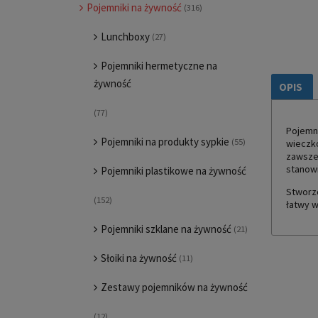
Pojemniki na żywność
(316)
Lunchboxy
(27)
Pojemniki hermetyczne na
żywność
OPIS
(77)
Pojemni
Pojemniki na produkty sypkie
(55)
wieczko
zawsze 
stanowi
Pojemniki plastikowe na żywność
Stworzo
(152)
łatwy w
Pojemniki szklane na żywność
(21)
Słoiki na żywność
(11)
Zestawy pojemników na żywność
(12)