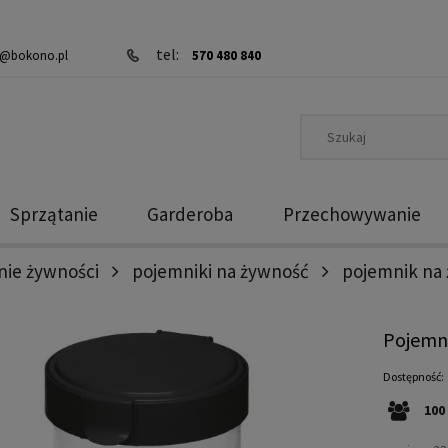
tel:
@bokono.pl
570 480 840
Sprzątanie
Garderoba
Przechowywanie
ie żywności
pojemniki na żywność
pojemnik na 
Pojemni
Dostępność:
100