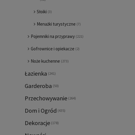
Słoiki
(3)
Menażki turystyczne
(7)
Pojemniki na przyprawy
(221)
Gofrownice i opiekacze
(2)
Noże kuchenne
(273)
Łazienka
(241)
Garderoba
(50)
Przechowywanie
(264)
Dom i Ogród
(435)
Dekoracje
(178)