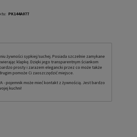
ktu:
PK144A077
iu żywności sypkiej/suchej. Posiada szczelnie zamykane
wierając klapkę. Dzięki jego transparentnym ściankom
t bardzo prosty i zarazem elegancki przez co może także
 drugim pomoże Ci zaoszczędzić miejsce.
A - pojemnik może mieć kontakt z żywnością. Jest bardzo
ojej kuchni!