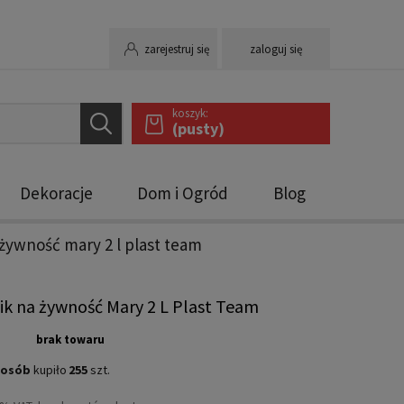
zarejestruj się
zaloguj się
koszyk:
(pusty)
Dekoracje
Dom i Ogród
Blog
żywność mary 2 l plast team
k na żywność Mary 2 L Plast Team
brak towaru
osób
kupiło
255
szt.