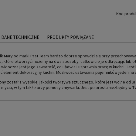
Kod produ
DANE TECHNICZNE
PRODUKTY POWIĄZANE
k Mary od marki Past Team bardzo dobrze sprawdzi się przy przechowywan
, które otworzyć możemy na dwa sposoby: całkowicie je odkręcając lub ot
widoczna jest jego zawartość, co ułatwia i usprawnia pracę w kuchni. Jes
ć element dekoracyjny kuchni. Możliwość ustawiania pojemników jeden na
ny został z wysokiej jakości tworzywa sztucznego, które jest wolne od BP
 myciu, w tym także przy pomocy zmywarki. Jest po prostu niezbędny w Tw