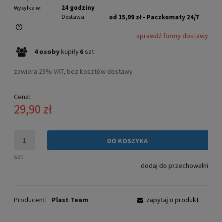
24 godziny
Wysyłka w:
Dostawa:
od 15,99 zł
- Paczkomaty 24/7
sprawdź formy dostawy
Cena nie zawiera ewentualnych kosztów płatności
4
osoby
kupiły
6
szt.
zawiera 23% VAT, bez kosztów dostawy
Cena:
29,90 zł
DO KOSZYKA
szt.
dodaj do przechowalni
Producent:
Plast Team
zapytaj o produkt