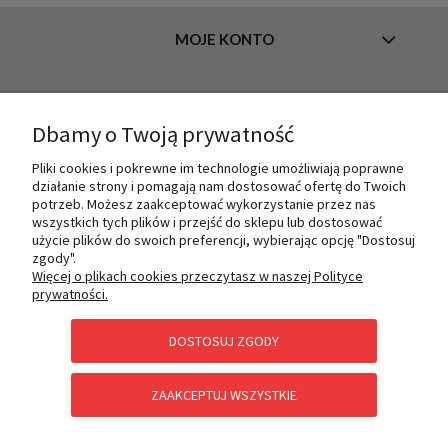
MOJE KONTO
INFORMACJE
Dbamy o Twoją prywatność
Pliki cookies i pokrewne im technologie umożliwiają poprawne
działanie strony i pomagają nam dostosować ofertę do Twoich
O NAS
potrzeb. Możesz zaakceptować wykorzystanie przez nas
wszystkich tych plików i przejść do sklepu lub dostosować
użycie plików do swoich preferencji, wybierając opcję "Dostosuj
zgody".
PŁATNOŚCI I DOSTAWA
Więcej o plikach cookies przeczytasz w naszej Polityce
prywatności.
DOSTOSUJ ZGODY
POMOC
ZAAKCEPTUJ WSZYSTKIE
KATEGORIE SPECJALNE