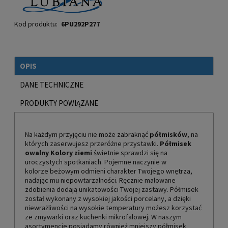
Kod produktu:
6PU292P277
OPIS
DANE TECHNICZNE
PRODUKTY POWIĄZANE
Na każdym przyjęciu nie może zabraknąć
półmisków
, na
których zaserwujesz przeróżne przystawki.
Półmisek
owalny Kolory ziemi
świetnie sprawdzi się na
uroczystych spotkaniach. Pojemne naczynie w
kolorze beżowym odmieni charakter Twojego wnętrza,
nadając mu niepowtarzalności. Ręcznie malowane
zdobienia dodają unikatowości Twojej zastawy. Półmisek
został wykonany z wysokiej jakości porcelany, a dzięki
niewrażliwości na wysokie temperatury możesz korzystać
ze zmywarki oraz kuchenki mikrofalowej. W naszym
asortymencie posiadamy również mniejszy półmisek