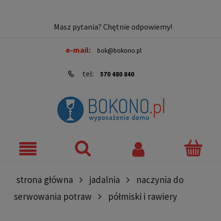
Masz pytania? Chętnie odpowiemy!
e-mail:
bok@bokono.pl
tel:
570 480 840
strona główna
jadalnia
naczynia do
serwowania potraw
półmiski i rawiery