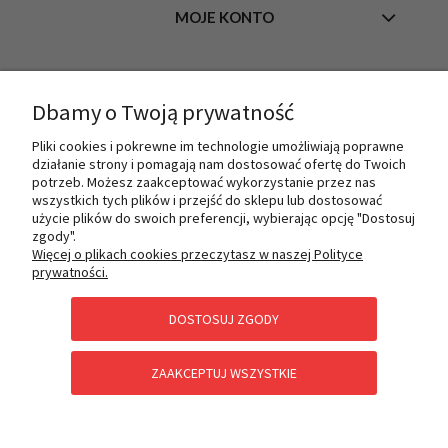
MOJE KONTO
INFORMACJE
Dbamy o Twoją prywatność
Pliki cookies i pokrewne im technologie umożliwiają poprawne
działanie strony i pomagają nam dostosować ofertę do Twoich
O NAS
potrzeb. Możesz zaakceptować wykorzystanie przez nas
wszystkich tych plików i przejść do sklepu lub dostosować
użycie plików do swoich preferencji, wybierając opcję "Dostosuj
zgody".
PŁATNOŚCI I DOSTAWA
Więcej o plikach cookies przeczytasz w naszej Polityce
prywatności.
DOSTOSUJ ZGODY
POMOC
ZAAKCEPTUJ WSZYSTKIE
KATEGORIE SPECJALNE