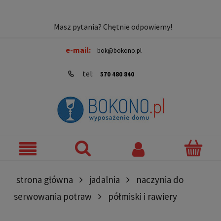
Masz pytania? Chętnie odpowiemy!
e-mail:
bok@bokono.pl
tel:
570 480 840
strona główna
jadalnia
naczynia do
serwowania potraw
półmiski i rawiery