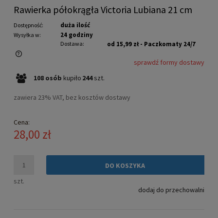
Rawierka półokrągła Victoria Lubiana 21 cm
duża ilość
Dostępność:
24 godziny
Wysyłka w:
Dostawa:
od 15,99 zł
- Paczkomaty 24/7
sprawdź formy dostawy
Cena nie zawiera ewentualnych kosztów płatności
108
osób
kupiło
244
szt.
zawiera 23% VAT, bez kosztów dostawy
Cena:
28,00 zł
DO KOSZYKA
szt.
dodaj do przechowalni