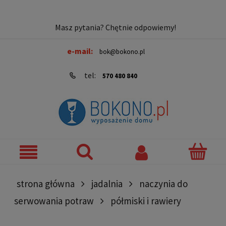
Masz pytania? Chętnie odpowiemy!
e-mail:
bok@bokono.pl
tel:
570 480 840
strona główna
jadalnia
naczynia do
serwowania potraw
półmiski i rawiery