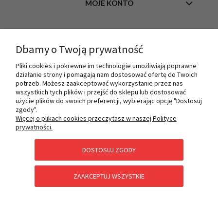
MOJE KONTO
INFORMACJE
Dbamy o Twoją prywatność
Pliki cookies i pokrewne im technologie umożliwiają poprawne
działanie strony i pomagają nam dostosować ofertę do Twoich
O NAS
potrzeb. Możesz zaakceptować wykorzystanie przez nas
wszystkich tych plików i przejść do sklepu lub dostosować
użycie plików do swoich preferencji, wybierając opcję "Dostosuj
zgody".
PŁATNOŚCI I DOSTAWA
Więcej o plikach cookies przeczytasz w naszej Polityce
prywatności.
DOSTOSUJ ZGODY
POMOC
ZAAKCEPTUJ WSZYSTKIE
KATEGORIE SPECJALNE