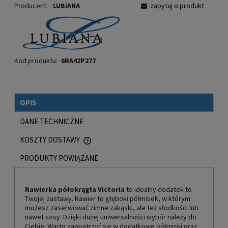
Producent:
LUBIANA
zapytaj o produkt
Kod produktu:
6RA42P277
OPIS
DANE TECHNICZNE
KOSZTY DOSTAWY
CENA NIE ZAWIERA EWENTUALNYCH KOSZTÓW PŁATNOŚCI
PRODUKTY POWIĄZANE
Rawierka półokrągła Victoria
to idealny dodatek to
Twojej zastawy. Rawier to głęboki półmisek, w którym
możesz zaserwować zimne zakąski, ale też słodkości lub
nawet sosy. Dzięki dużej uniwersalności wybór należy do
Ciebie. Warto zaopatrzyć się w dodatkowe półmiski oraz