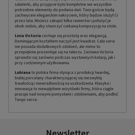
salaterki, aby przyjęcie było kompletne we wszystkie
potrzebne elementy do podania dań. Twoi goście będą
zachwyceni eleganckim nakryciem, który będzie służył Ci
przez lata. Możesz zakupić kilka rawierów i położyć je
obok siebie, aby stworzyć ciekawą kompozycję na stole.
Linia Victoria
cechuje się prostotą oraz elegancją.
Dominującym kształtem naczyń jest kwadrat. Cała seria
nie posiada dodatkowych zdobień, ale mimo to
przepięknie prezentuje się na talerzu. Zastawa Victoria
sprawdzi się zarówno podczas wystawnych kolacji, jak i
przy codziennym użytkowaniu.
Lubiana
to polska firma słynąca z produkcji twardej,
białej porcelany charakteryzującej się niezwykłą
trwałością i niewrażliwością na uszkodzenia. Klasyka i
innowacja to niewątpliwie wizytówki firmy, która ciągle
pracuje nad nowymi pomysłami i zdobieniami, aby podbić
Twoje serce.
Newsletter