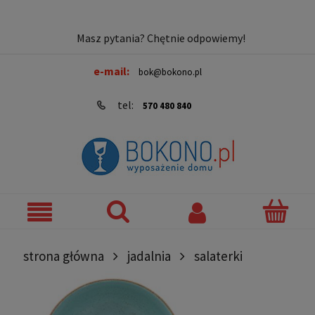
Masz pytania? Chętnie odpowiemy!
e-mail:
bok@bokono.pl
tel:
570 480 840
strona główna
jadalnia
salaterki