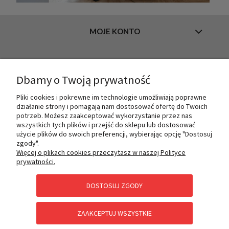
MOJE KONTO
INFORMACJE
Dbamy o Twoją prywatność
Pliki cookies i pokrewne im technologie umożliwiają poprawne
działanie strony i pomagają nam dostosować ofertę do Twoich
O NAS
potrzeb. Możesz zaakceptować wykorzystanie przez nas
wszystkich tych plików i przejść do sklepu lub dostosować
użycie plików do swoich preferencji, wybierając opcję "Dostosuj
zgody".
PŁATNOŚCI I DOSTAWA
Więcej o plikach cookies przeczytasz w naszej Polityce
prywatności.
DOSTOSUJ ZGODY
POMOC
ZAAKCEPTUJ WSZYSTKIE