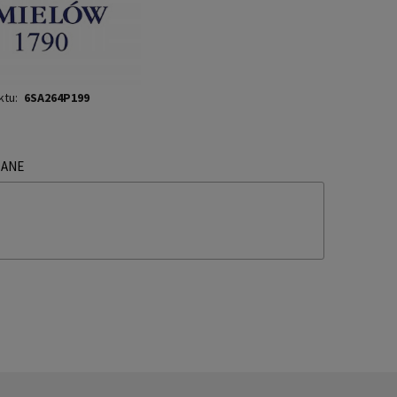
ktu:
6SA264P199
ZANE
TUALNYCH KOSZTÓW