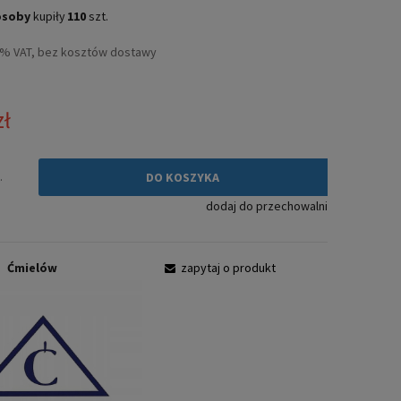
Cena nie zawiera ewentualnych kosztów
osoby
kupiły
110
szt.
płatności
3% VAT, bez kosztów dostawy
zł
.
DO KOSZYKA
dodaj do przechowalni
:
Ćmielów
zapytaj o produkt