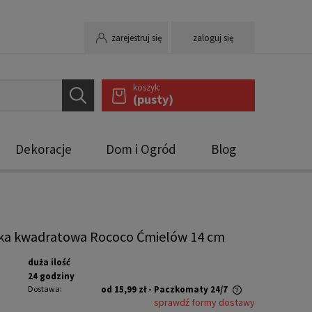
zarejestruj się
zaloguj się
koszyk:
(pusty)
Dekoracje
Dom i Ogród
Blog
rka kwadratowa Rococo Ćmielów 14 cm
duża ilość
24 godziny
Dostawa:
od 15,99 zł
- Paczkomaty 24/7
sprawdź formy dostawy