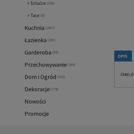
Sztućce
(246)
Tace
(8)
Kuchnia
(2437)
Łazienka
(241)
Garderoba
(50)
OPIS
Przechowywanie
(264)
ĆMIELÓ
Dom i Ogród
(435)
Dekoracje
(178)
Nowości
Promocje