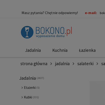
Masz pytania? Chętnie odpowiemy!
e-mail:
bok
Jadalnia
Kuchnia
Łazienka
strona główna
jadalnia
salaterki
s
Nowości
Promocje
Jadalnia
(2637)
Etażerki
(5)
Kubki
(331)