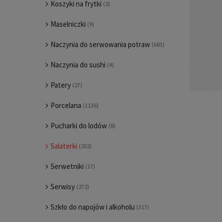
Koszyki na frytki
(2)
Maselniczki
(9)
Naczynia do serwowania potraw
(683)
Naczynia do sushi
(4)
Patery
(27)
Porcelana
(1136)
Pucharki do lodów
(8)
Salaterki
(202)
Serwetniki
(17)
Serwisy
(272)
Szkło do napojów i alkoholu
(317)