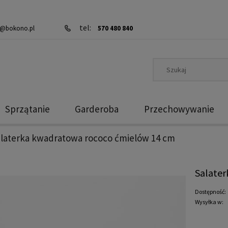
tel:
@bokono.pl
570 480 840
Sprzątanie
Garderoba
Przechowywanie
alaterka kwadratowa rococo ćmielów 14 cm
Salate
Dostępność:
Wysyłka w: