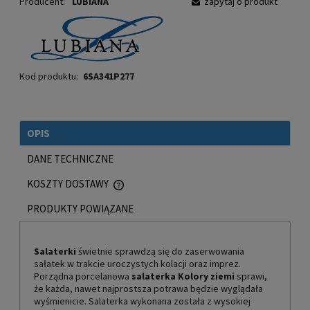
Producent:
LUBIANA
zapytaj o produkt
Kod produktu:
6SA341P277
OPIS
DANE TECHNICZNE
KOSZTY DOSTAWY
CENA NIE ZAWIERA EWENTUALNYCH KOSZTÓW PŁATNOŚCI
PRODUKTY POWIĄZANE
Salaterki
świetnie sprawdzą się do zaserwowania
sałatek w trakcie uroczystych kolacji oraz imprez.
Porządna porcelanowa
salaterka Kolory ziemi
sprawi,
że każda, nawet najprostsza potrawa będzie wyglądała
wyśmienicie. Salaterka wykonana została z wysokiej