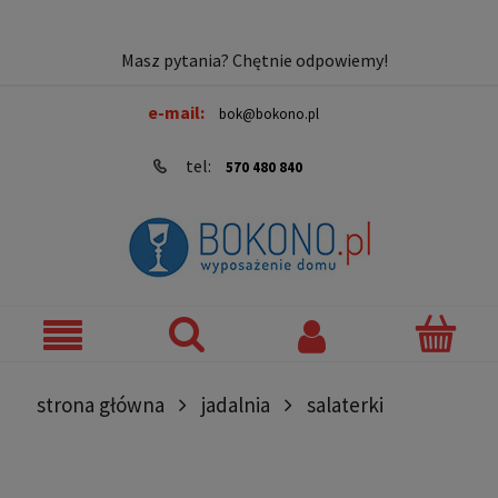
Masz pytania? Chętnie odpowiemy!
e-mail:
bok@bokono.pl
tel:
570 480 840
strona główna
jadalnia
salaterki