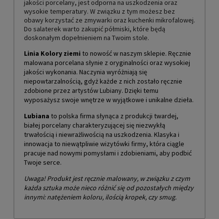
jakości porcelany, jest odporna na uszkodzenia oraz
wysokie temperatury. W związku z tym możesz bez
obawy korzystać ze zmywarki oraz kuchenki mikrofalowej.
Do salaterek warto zakupić półmiski, które będą
doskonałym dopełnieniem na Twoim stole.
Linia Kolory ziemi
to nowość w naszym sklepie. Ręcznie
malowana porcelana słynie z oryginalności oraz wysokiej
jakości wykonania. Naczynia wyróżniają się
niepowtarzalnością, gdyż każde z nich zostało ręcznie
zdobione przez artystów Lubiany. Dzięki temu
wyposażysz swoje wnętrze w wyjątkowe i unikalne dzieła.
Lubiana
to polska firma słynąca z produkcji twardej,
białej porcelany charakteryzującej się niezwykłą
trwałością i niewrażliwością na uszkodzenia. Klasyka i
innowacja to niewątpliwie wizytówki firmy, która ciągle
pracuje nad nowymi pomysłami i zdobieniami, aby podbić
Twoje serce.
Uwaga! Produkt jest ręcznie malowany, w związku z czym
każda sztuka może nieco różnić się od pozostałych między
innymi: natężeniem koloru, ilością kropek, czy smug.