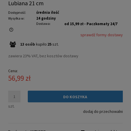
Lubiana 21 cm
średnia ilość
Dostępność:
24 godziny
Wysyłka w:
Dostawa:
od 15,99 zł
- Paczkomaty 24/7
sprawdź formy dostawy
Cena nie zawiera ewentualnych kosztów płatności
13
osób
kupiło
25
szt.
zawiera 23% VAT, bez kosztów dostawy
Cena:
56,99 zł
DO KOSZYKA
szt.
dodaj do przechowalni