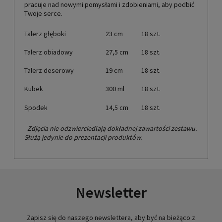
pracuje nad nowymi pomysłami i zdobieniami, aby podbić
Twoje serce.
Talerz głęboki
23 cm
18 szt.
Talerz obiadowy
27,5 cm
18 szt.
Talerz deserowy
19 cm
18 szt.
Kubek
300 ml
18 szt.
Spodek
14,5 cm
18 szt.
Zdjęcia nie odzwierciedlają dokładnej zawartości zestawu.
Służą jedynie do prezentacji produktów.
Newsletter
Zapisz się do naszego newslettera, aby być na bieżąco z