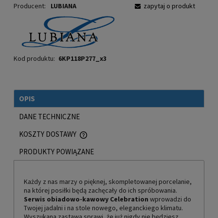
Producent:
LUBIANA
zapytaj o produkt
Kod produktu:
6KP118P277_x3
OPIS
DANE TECHNICZNE
KOSZTY DOSTAWY
CENA NIE ZAWIERA EWENTUALNYCH KOSZTÓW PŁATNOŚCI
PRODUKTY POWIĄZANE
Każdy z nas marzy o pięknej, skompletowanej porcelanie,
na której posiłki będą zachęcały do ich spróbowania.
Serwis obiadowo-kawowy Celebration
wprowadzi do
Twojej jadalni i na stole nowego, eleganckiego klimatu.
Wyszukana zastawa sprawi, że już nigdy nie będziesz