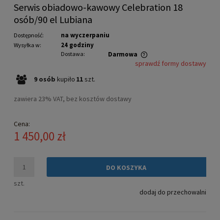
Serwis obiadowo-kawowy Celebration 18
osób/90 el Lubiana
na wyczerpaniu
Dostępność:
24 godziny
Wysyłka w:
Dostawa:
Darmowa
sprawdź formy dostawy
Cena nie zawiera ewentualnych kosztów płatności
9
osób
kupiło
11
szt.
zawiera 23% VAT, bez kosztów dostawy
Cena:
1 450,00 zł
DO KOSZYKA
szt.
dodaj do przechowalni