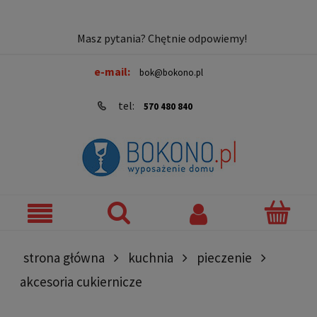
Masz pytania? Chętnie odpowiemy!
e-mail:
bok@bokono.pl
tel:
570 480 840
strona główna
kuchnia
pieczenie
akcesoria cukiernicze