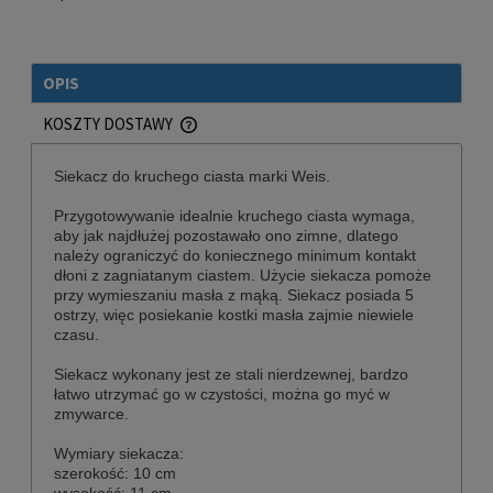
OPIS
KOSZTY DOSTAWY
CENA NIE ZAWIERA EWENTUALNYCH KOSZTÓW PŁATNOŚCI
Siekacz do kruchego ciasta marki Weis.
Przygotowywanie idealnie kruchego ciasta wymaga,
aby jak najdłużej pozostawało ono zimne, dlatego
należy ograniczyć do koniecznego minimum kontakt
dłoni z zagniatanym ciastem. Użycie siekacza pomoże
przy wymieszaniu masła z mąką. Siekacz posiada 5
ostrzy, więc posiekanie kostki masła zajmie niewiele
czasu.
Siekacz wykonany jest ze stali nierdzewnej, bardzo
łatwo utrzymać go w czystości, można go myć w
zmywarce.
Wymiary siekacza:
szerokość: 10 cm
wysokość: 11 cm