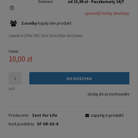
Dostawa:
od 15,99 zł
- Paczkomaty 24/7
sprawdź formy dostawy
Cena nie zawiera ewentualnych kosztów płatności
2
osoby
kupiły
ten produkt
zawiera 23% VAT, bez kosztów dostawy
Cena:
10,00 zł
DO KOSZYKA
szt.
dodaj do przechowalni
Producent:
Zest for Life
zapytaj o produkt
Kod produktu:
SF SR-SS-6