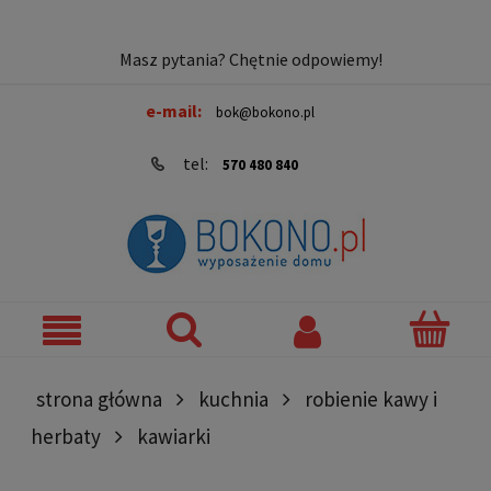
Masz pytania? Chętnie odpowiemy!
e-mail:
bok@bokono.pl
tel:
570 480 840
strona główna
kuchnia
robienie kawy i
herbaty
kawiarki