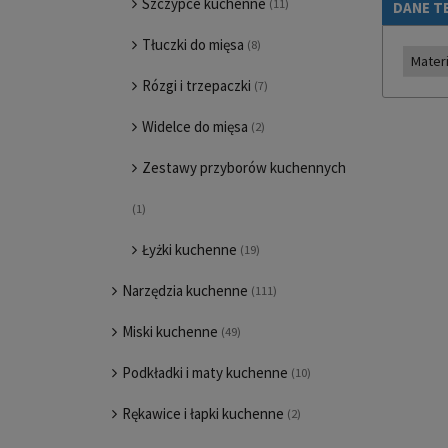
Szczypce kuchenne
(11)
DANE T
Tłuczki do mięsa
(8)
Materi
Rózgi i trzepaczki
(7)
Widelce do mięsa
(2)
Zestawy przyborów kuchennych
(1)
Łyżki kuchenne
(19)
Narzędzia kuchenne
(111)
Miski kuchenne
(49)
Podkładki i maty kuchenne
(10)
Rękawice i łapki kuchenne
(2)