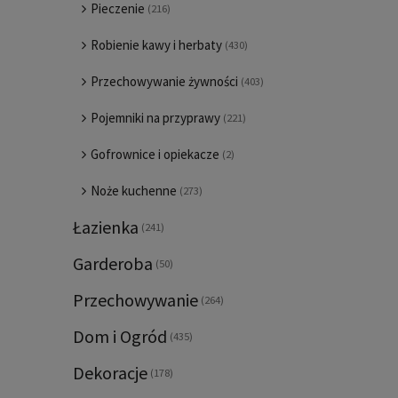
Pieczenie
(216)
Robienie kawy i herbaty
(430)
Przechowywanie żywności
(403)
Pojemniki na przyprawy
(221)
Gofrownice i opiekacze
(2)
Noże kuchenne
(273)
Łazienka
(241)
Garderoba
(50)
Przechowywanie
(264)
Dom i Ogród
(435)
Dekoracje
(178)