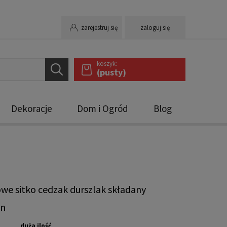
zarejestruj się
zaloguj się
koszyk:
(pusty)
Dekoracje
Dom i Ogród
Blog
owe sitko cedzak durszlak składany
on
duża ilość