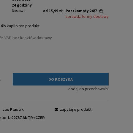
24 godziny
Dostawa:
od 15,99 zł
- Paczkomaty 24/7
sprawdź formy dostawy
Cena nie zawiera ewentualnych kosztów
sób
kupiło
ten produkt
płatności
3% VAT, bez kosztów dostawy
ł
.
DO KOSZYKA
dodaj do przechowalni
:
Lux Plastik
zapytaj o produkt
ktu:
L-00757 ANTR+CZER