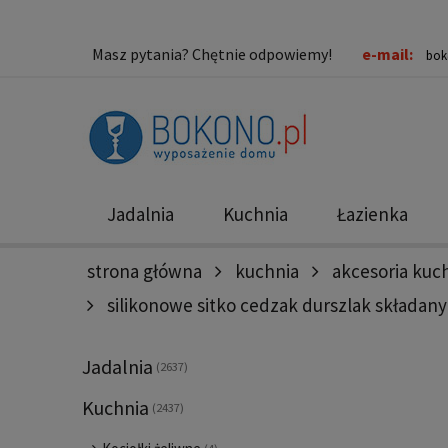
Masz pytania? Chętnie odpowiemy!
e-mail:
bok
Jadalnia
Kuchnia
Łazienka
strona główna
kuchnia
akcesoria ku
Nowości
Promocje
silikonowe sitko cedzak durszlak składan
Jadalnia
(2637)
Kuchnia
(2437)