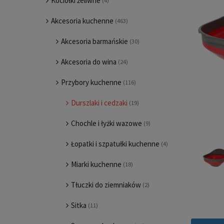
Kociołki żeliwne
(4)
Akcesoria kuchenne
(463)
Akcesoria barmańskie
(30)
Akcesoria do wina
(24)
Przybory kuchenne
(116)
Durszlaki i cedzaki
(19)
Chochle i łyżki wazowe
(9)
Łopatki i szpatułki kuchenne
(4)
Miarki kuchenne
(18)
Tłuczki do ziemniaków
(2)
Sitka
(11)