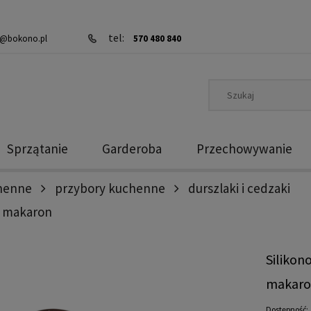
tel:
@bokono.pl
570 480 840
Sprzątanie
Garderoba
Przechowywanie
chenne
przybory kuchenne
durszlaki i cedzaki
y makaron
Silikon
makar
Dostępność: