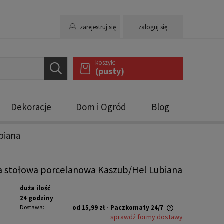
zarejestruj się
zaloguj się
koszyk:
(pusty)
Dekoracje
Dom i Ogród
Blog
biana
a stołowa porcelanowa Kaszub/Hel Lubiana
duża ilość
24 godziny
Dostawa:
od 15,99 zł
- Paczkomaty 24/7
sprawdź formy dostawy