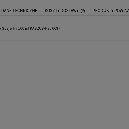
DANE TECHNICZNE
KOSZTY DOSTAWY
PRODUKTY POWIĄ
CENA NIE ZAWIERA EWEN
A Sosjerka 100 ml KASZUB/HEL 0687
PŁATNOŚCI