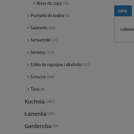
Wazy do zupy
(22)
OPIS
Pucharki do lodów
(8)
Salaterki
(202)
LUBIAN
Serwetniki
(17)
Serwisy
(272)
Szkło do napojów i alkoholu
(317)
Sztućce
(246)
Tace
(8)
Kuchnia
(2437)
Łazienka
(241)
Garderoba
(50)