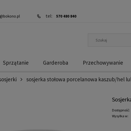
tel:
@bokono.pl
570 480 840
Sprzątanie
Garderoba
Przechowywanie
sosjerki
sosjerka stołowa porcelanowa kaszub/hel lu
Sosjerk
Dostępność:
Wysyłka w: