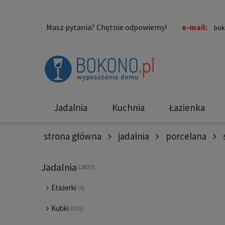
Masz pytania? Chętnie odpowiemy!
e-mail:
bok
Jadalnia
Kuchnia
Łazienka
strona główna
jadalnia
porcelana
Nowości
Promocje
Jadalnia
(2637)
Etażerki
(5)
Kubki
(331)