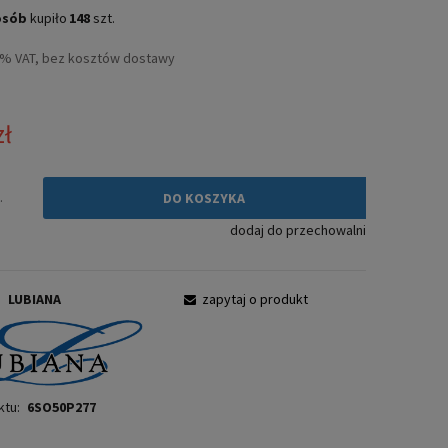
Cena nie zawiera ewentualnych kosztów
osób
kupiło
148
szt.
płatności
3% VAT, bez kosztów dostawy
zł
.
DO KOSZYKA
dodaj do przechowalni
:
LUBIANA
zapytaj o produkt
ktu:
6SO50P277