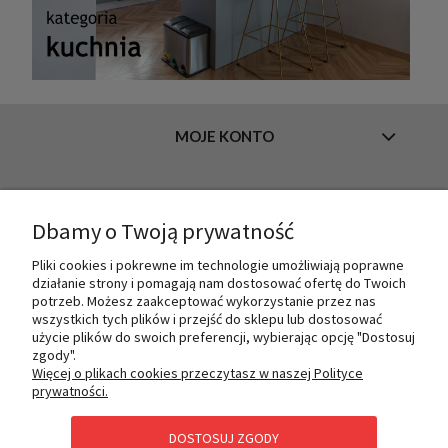
MOJE KONTO
INFORMACJE
Dbamy o Twoją prywatność
Pliki cookies i pokrewne im technologie umożliwiają poprawne
działanie strony i pomagają nam dostosować ofertę do Twoich
O NAS
potrzeb. Możesz zaakceptować wykorzystanie przez nas
wszystkich tych plików i przejść do sklepu lub dostosować
użycie plików do swoich preferencji, wybierając opcję "Dostosuj
zgody".
PŁATNOŚCI I DOSTAWA
Więcej o plikach cookies przeczytasz w naszej Polityce
prywatności.
DOSTOSUJ ZGODY
POMOC