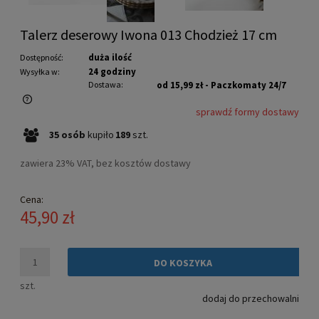
Talerz deserowy Iwona 013 Chodzież 17 cm
duża ilość
Dostępność:
24 godziny
Wysyłka w:
Dostawa:
od 15,99 zł
- Paczkomaty 24/7
sprawdź formy dostawy
Cena nie zawiera ewentualnych kosztów płatności
35
osób
kupiło
189
szt.
zawiera 23% VAT, bez kosztów dostawy
Cena:
45,90 zł
DO KOSZYKA
szt.
dodaj do przechowalni