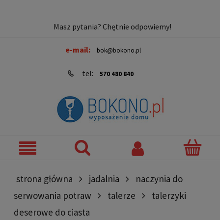
Masz pytania? Chętnie odpowiemy!
e-mail:
bok@bokono.pl
tel:
570 480 840
strona główna
jadalnia
naczynia do
serwowania potraw
talerze
talerzyki
deserowe do ciasta