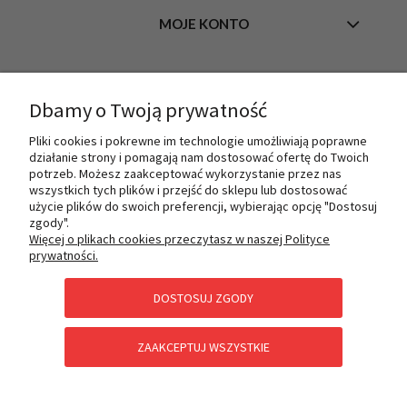
MOJE KONTO
INFORMACJE
Dbamy o Twoją prywatność
Pliki cookies i pokrewne im technologie umożliwiają poprawne
działanie strony i pomagają nam dostosować ofertę do Twoich
O NAS
potrzeb. Możesz zaakceptować wykorzystanie przez nas
wszystkich tych plików i przejść do sklepu lub dostosować
użycie plików do swoich preferencji, wybierając opcję "Dostosuj
zgody".
PŁATNOŚCI I DOSTAWA
Więcej o plikach cookies przeczytasz w naszej Polityce
prywatności.
DOSTOSUJ ZGODY
POMOC
ZAAKCEPTUJ WSZYSTKIE
KATEGORIE SPECJALNE