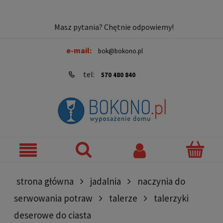
Masz pytania? Chętnie odpowiemy!
e-mail:
bok@bokono.pl
tel:
570 480 840
strona główna
jadalnia
naczynia do
serwowania potraw
talerze
talerzyki
deserowe do ciasta