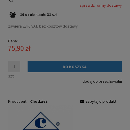
sprawdź formy dostawy
Cena nie zawiera ewentualnych kosztów płatności
19
osób
kupiło
31
szt.
zawiera 23% VAT, bez kosztów dostawy
Cena:
75,90 zł
DO KOSZYKA
szt.
dodaj do przechowalni
Producent:
Chodzież
zapytaj o produkt