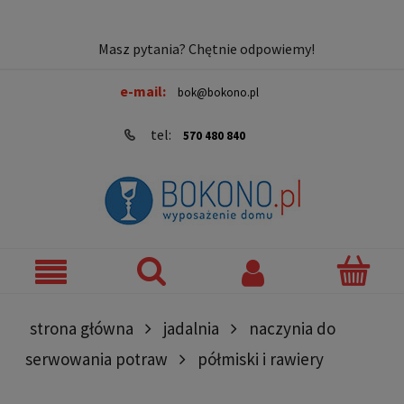
Masz pytania? Chętnie odpowiemy!
e-mail:
bok@bokono.pl
tel:
570 480 840
strona główna
jadalnia
naczynia do
serwowania potraw
półmiski i rawiery