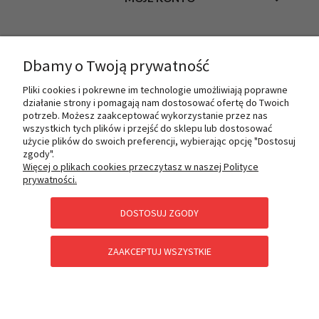
INFORMACJE
Dbamy o Twoją prywatność
Pliki cookies i pokrewne im technologie umożliwiają poprawne
działanie strony i pomagają nam dostosować ofertę do Twoich
O NAS
potrzeb. Możesz zaakceptować wykorzystanie przez nas
wszystkich tych plików i przejść do sklepu lub dostosować
użycie plików do swoich preferencji, wybierając opcję "Dostosuj
zgody".
PŁATNOŚCI I DOSTAWA
Więcej o plikach cookies przeczytasz w naszej Polityce
prywatności.
DOSTOSUJ ZGODY
POMOC
ZAAKCEPTUJ WSZYSTKIE
KATEGORIE SPECJALNE
POKAŻ PEŁNĄ WERSJĘ STRONY