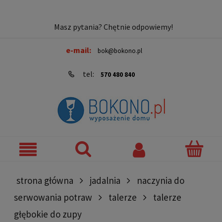
Masz pytania? Chętnie odpowiemy!
e-mail:
bok@bokono.pl
tel:
570 480 840
strona główna
jadalnia
naczynia do
serwowania potraw
talerze
talerze
głębokie do zupy