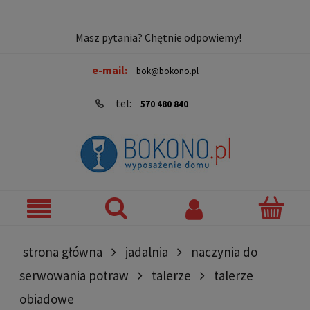
Masz pytania? Chętnie odpowiemy!
e-mail:
bok@bokono.pl
tel:
570 480 840
strona główna
jadalnia
naczynia do
serwowania potraw
talerze
talerze
obiadowe