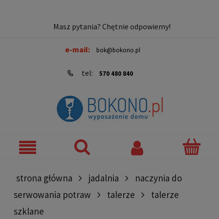
Masz pytania? Chętnie odpowiemy!
e-mail:
bok@bokono.pl
tel:
570 480 840
strona główna
jadalnia
naczynia do
serwowania potraw
talerze
talerze
szklane