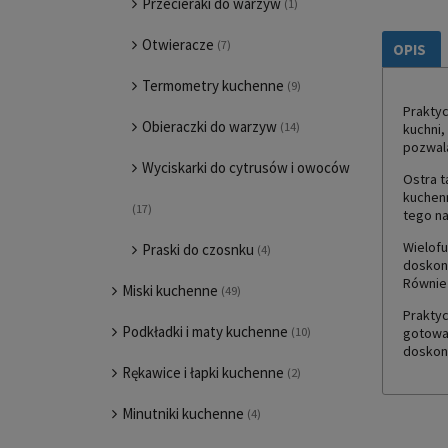
Przecieraki do warzyw
(1)
Otwieracze
(7)
OPIS
Termometry kuchenne
(9)
Praktyc
Obieraczki do warzyw
(14)
kuchni,
pozwala
Wyciskarki do cytrusów i owoców
Ostra t
kuchenn
(17)
tego na
Wielofu
Praski do czosnku
(4)
doskona
Równie 
Miski kuchenne
(49)
Praktyc
Podkładki i maty kuchenne
gotować
(10)
doskona
Rękawice i łapki kuchenne
(2)
Minutniki kuchenne
(4)