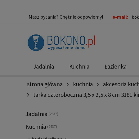
Masz pytania? Chętnie odpowiemy!
e-mail:
bok
Jadalnia
Kuchnia
Łazienka
strona główna
kuchnia
akcesoria ku
Nowości
Promocje
tarka czteroboczna 3,5 x 2,5 x 8 cm 3181 k
Jadalnia
(2637)
Kuchnia
(2437)