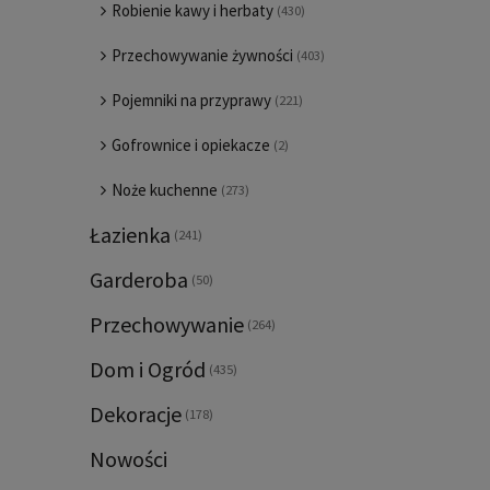
Robienie kawy i herbaty
(430)
Przechowywanie żywności
(403)
Pojemniki na przyprawy
(221)
Gofrownice i opiekacze
(2)
Noże kuchenne
(273)
Łazienka
(241)
Garderoba
(50)
Przechowywanie
(264)
Dom i Ogród
(435)
Dekoracje
(178)
Nowości