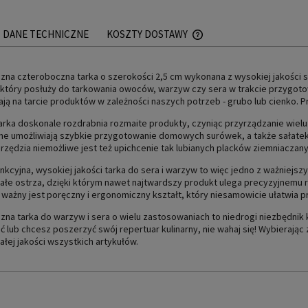
DANE TECHNICZNE
KOSZTY DOSTAWY
CENA NIE ZAWIERA EWEN
zna czteroboczna tarka o szerokości 2,5 cm wykonana z wysokiej jakości 
PŁATNOŚCI
 który posłuży do tarkowania owoców, warzyw czy sera w trakcie przygoto
ją na tarcie produktów w zależności naszych potrzeb - grubo lub cienko. 
arka doskonale rozdrabnia rozmaite produkty, czyniąc przyrządzanie wielu 
e umożliwiają szybkie przygotowanie domowych surówek, a także sałatek,
rzędzia niemożliwe jest też upichcenie tak lubianych placków ziemniaczany
nkcyjna, wysokiej jakości tarka do sera i warzyw to więc jedno z ważniej
łe ostrza, dzięki którym nawet najtwardszy produkt ulega precyzyjnemu r
ważny jest poręczny i ergonomiczny kształt, który niesamowicie ułatwia p
zna tarka do warzyw i sera o wielu zastosowaniach to niedrogi niezbędnik 
 lub chcesz poszerzyć swój repertuar kulinarny, nie wahaj się! Wybieraj
łej jakości wszystkich artykułów.