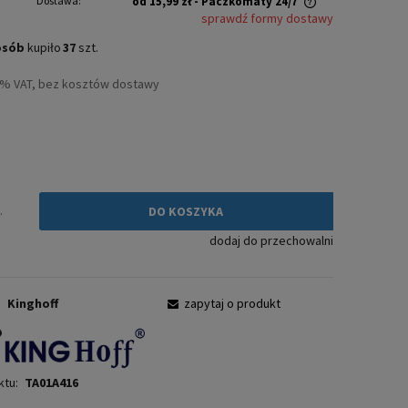
Dostawa:
od 15,99 zł
- Paczkomaty 24/7
sprawdź formy dostawy
Cena nie zawiera ewentualnych kosztów
osób
kupiło
37
szt.
płatności
3% VAT, bez kosztów dostawy
ł
.
DO KOSZYKA
dodaj do przechowalni
:
Kinghoff
zapytaj o produkt
ktu:
TA01A416