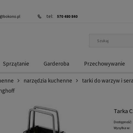
tel:
@bokono.pl
570 480 840
Sprzątanie
Garderoba
Przechowywanie
chenne
narzędzia kuchenne
tarki do warzyw i ser
inghoff
Tarka C
Dostępność:
Wysyłka w: