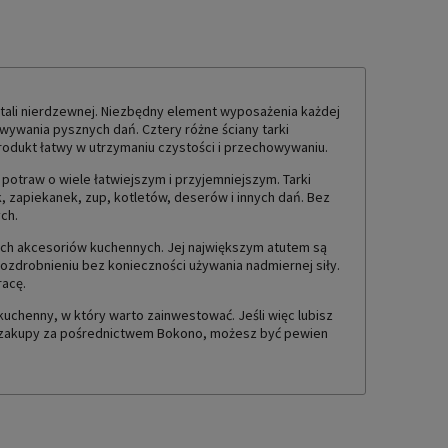
TUALNYCH KOSZTÓW
stali nierdzewnej. Niezbędny element wyposażenia każdej
wywania pysznych dań. Cztery różne ściany tarki
Produkt łatwy w utrzymaniu czystości i przechowywaniu.
potraw o wiele łatwiejszym i przyjemniejszym. Tarki
 zapiekanek, zup, kotletów, deserów i innych dań. Bez
ch.
szych akcesoriów kuchennych. Jej największym atutem są
ozdrobnieniu bez konieczności używania nadmiernej siły.
racę.
kuchenny, w który warto zainwestować. Jeśli więc lubisz
ąc zakupy za pośrednictwem Bokono, możesz być pewien