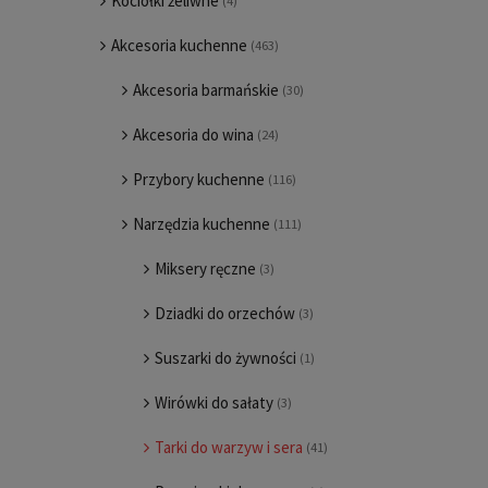
Kociołki żeliwne
(4)
Akcesoria kuchenne
(463)
Akcesoria barmańskie
(30)
Akcesoria do wina
(24)
Przybory kuchenne
(116)
Narzędzia kuchenne
(111)
Miksery ręczne
(3)
Dziadki do orzechów
(3)
Suszarki do żywności
(1)
Wirówki do sałaty
(3)
Tarki do warzyw i sera
(41)