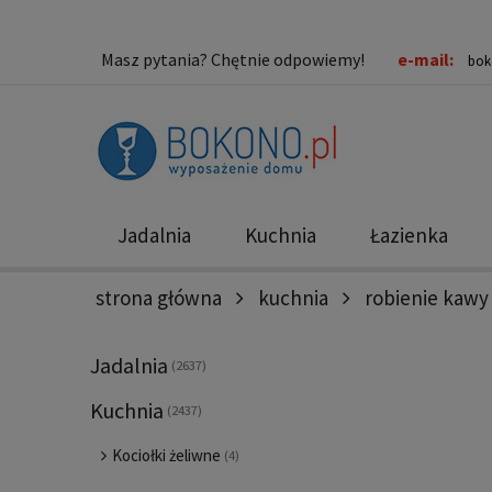
Masz pytania? Chętnie odpowiemy!
e-mail:
bok
Jadalnia
Kuchnia
Łazienka
strona główna
kuchnia
robienie kawy 
Nowości
Promocje
Jadalnia
(2637)
Kuchnia
(2437)
Kociołki żeliwne
(4)