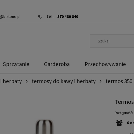
tel:
@bokono.pl
570 480 840
Sprzątanie
Garderoba
Przechowywanie
i herbaty
termosy do kawy i herbaty
termos 350 
Termos 
Dostępność:
6
o