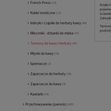
French Press
(32)
Dzięki 
pojemn
Kubki termiczne
(12)
ścianek
Zakręt
Imbryki i czajniki do herbaty kawy
(84)
Termos
podróży
Mleczniki - dzbanki do mleka
(47)
Termosy do kawy i herbaty
(43)
Młynki do kawy
(10)
Spieniacze
(2)
Zaparzacze do herbaty
(29)
Zaparzacze do kawy
(9)
Kawiarki
(24)
Przechowywanie żywności
(403)