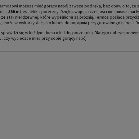
termosowi możesz mieć gorący napój zawsze pod ręką, bez obaw o to, że 
ości
350 ml
jest lekki i poręczny. Dzięki swojej szczelności nie musisz mar
 ze stali nierdzewnej, które wypełnione są próżnią. Termos posiada przycis
kę możesz wykorzystać jako kubek do popijania przygotowanego napoju. D
 sprawdzi się w każdym domu o każdej porze roku. Dlatego dobrym pomysł
, czy wycieczce mieli przy sobie gorący napój.