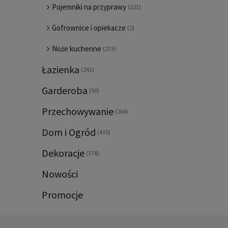
Pojemniki na przyprawy
(221)
Gofrownice i opiekacze
(2)
Noże kuchenne
(273)
Łazienka
(241)
Garderoba
(50)
Przechowywanie
(264)
Dom i Ogród
(435)
Dekoracje
(178)
Nowości
Promocje