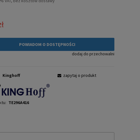
3% VAT, bez kosztów dostawy
zł
POWIADOM O DOSTĘPNOŚCI
dodaj do przechowalni
:
Kinghoff
zapytaj o produkt
ktu:
TE296A416