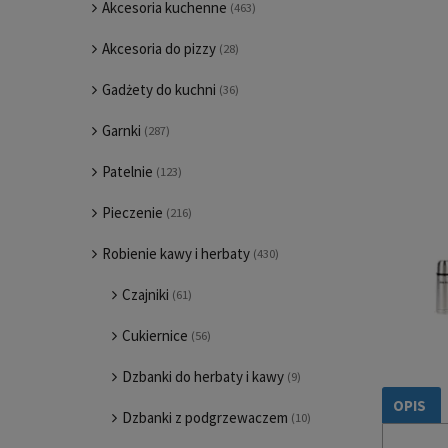
Akcesoria kuchenne
(463)
Akcesoria do pizzy
(28)
Gadżety do kuchni
(36)
Garnki
(287)
Patelnie
(123)
Pieczenie
(216)
Robienie kawy i herbaty
(430)
Czajniki
(61)
Cukiernice
(56)
Dzbanki do herbaty i kawy
(9)
OPIS
Dzbanki z podgrzewaczem
(10)