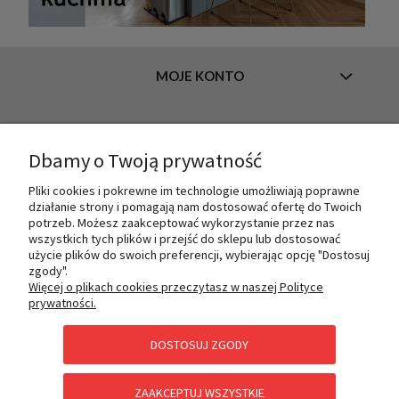
MOJE KONTO
INFORMACJE
Dbamy o Twoją prywatność
Pliki cookies i pokrewne im technologie umożliwiają poprawne
działanie strony i pomagają nam dostosować ofertę do Twoich
O NAS
potrzeb. Możesz zaakceptować wykorzystanie przez nas
wszystkich tych plików i przejść do sklepu lub dostosować
użycie plików do swoich preferencji, wybierając opcję "Dostosuj
zgody".
PŁATNOŚCI I DOSTAWA
Więcej o plikach cookies przeczytasz w naszej Polityce
prywatności.
DOSTOSUJ ZGODY
POMOC
ZAAKCEPTUJ WSZYSTKIE