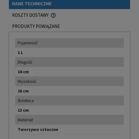
DANE TECHNICZNE
KOSZTY DOSTAWY
CENA NIE ZAWIERA EWENTUALNYCH KOSZTÓW PŁATNOŚCI
PRODUKTY POWIĄZANE
Pojemność
1 L
Długość
18 cm
Wysokość
26 cm
Średnica
13 cm
Materiał
Tworzywo sztuczne