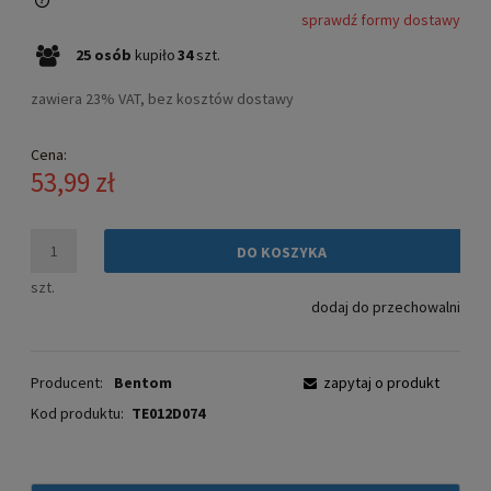
sprawdź formy dostawy
Cena nie zawiera ewentualnych kosztów płatności
25
osób
kupiło
34
szt.
zawiera 23% VAT, bez kosztów dostawy
Cena:
53,99 zł
DO KOSZYKA
szt.
dodaj do przechowalni
Producent:
Bentom
zapytaj o produkt
Kod produktu:
TE012D074