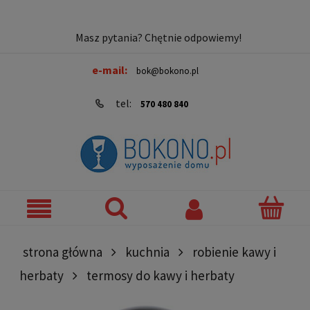
Masz pytania? Chętnie odpowiemy!
e-mail:
bok@bokono.pl
tel:
570 480 840
strona główna
kuchnia
robienie kawy i
herbaty
termosy do kawy i herbaty