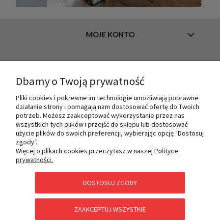
MOJE KONTO
INFORMACJE
Dbamy o Twoją prywatność
Pliki cookies i pokrewne im technologie umożliwiają poprawne
działanie strony i pomagają nam dostosować ofertę do Twoich
O NAS
potrzeb. Możesz zaakceptować wykorzystanie przez nas
wszystkich tych plików i przejść do sklepu lub dostosować
użycie plików do swoich preferencji, wybierając opcję "Dostosuj
zgody".
PŁATNOŚCI I DOSTAWA
Więcej o plikach cookies przeczytasz w naszej Polityce
prywatności.
DOSTOSUJ ZGODY
POMOC
ZAAKCEPTUJ WSZYSTKIE