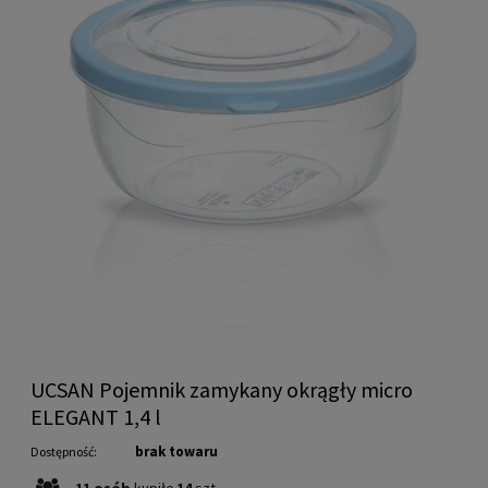
UCSAN Pojemnik zamykany okrągły micro
ELEGANT 1,4 l
brak towaru
Dostępność:
11
osób
kupiło
14
szt.