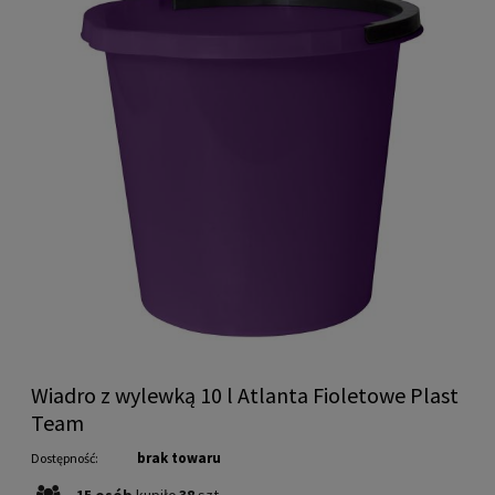
Wiadro z wylewką 10 l Atlanta Fioletowe Plast
Team
brak towaru
Dostępność:
15
osób
kupiło
38
szt.