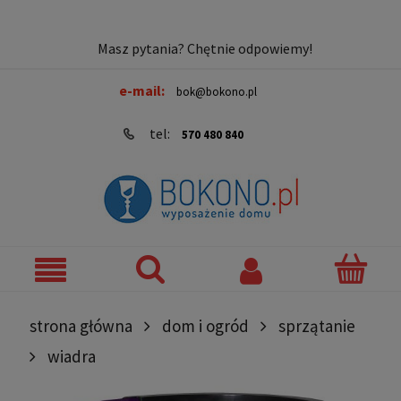
Masz pytania? Chętnie odpowiemy!
e-mail:
bok@bokono.pl
tel:
570 480 840
strona główna
dom i ogród
sprzątanie
wiadra