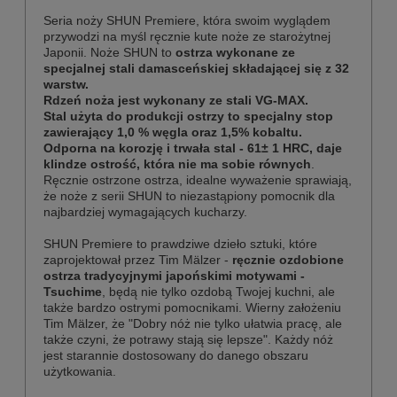
Seria noży SHUN Premiere, która swoim wyglądem
przywodzi na myśl ręcznie kute noże ze starożytnej
Japonii.
Noże SHUN to
ostrza wykonane ze
specjalnej stali damasceńskiej składającej się z 32
warstw.
Rdzeń noża jest wykonany ze stali VG-MAX.
Stal użyta do produkcji ostrzy to specjalny stop
zawierający 1,0 % węgla oraz 1,5% kobaltu.
Odporna na korozję i trwała stal - 61± 1 HRC, daje
klindze ostrość, która nie ma sobie równych
.
Ręcznie ostrzone ostrza, idealne wyważenie sprawiają,
że noże z serii SHUN to niezastąpiony pomocnik dla
najbardziej wymagających kucharzy.
SHUN Premiere to prawdziwe dzieło sztuki, które
zaprojektował przez Tim Mälzer -
ręcznie ozdobione
ostrza tradycyjnymi japońskimi motywami -
Tsuchime
, będą nie tylko ozdobą Twojej kuchni, ale
także bardzo ostrymi pomocnikami. Wierny założeniu
Tim Mälzer, że "Dobry nóż ​​nie tylko ułatwia pracę, ale
także czyni, że potrawy stają się lepsze". Każdy nóż
jest starannie dostosowany do danego obszaru
użytkowania.