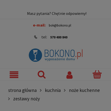
Masz pytania? Chętnie odpowiemy!
e-mail:
bok@bokono.pl
tel:
570 480 840
strona główna
kuchnia
noże kuchenne
zestawy noży