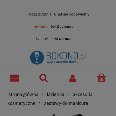
Masz pytania? Chętnie odpowiemy!
e-mail:
bok@bokono.pl
tel:
570 480 840
strona główna
łazienka
akcesoria
kosmetyczne
zestawy do manicure