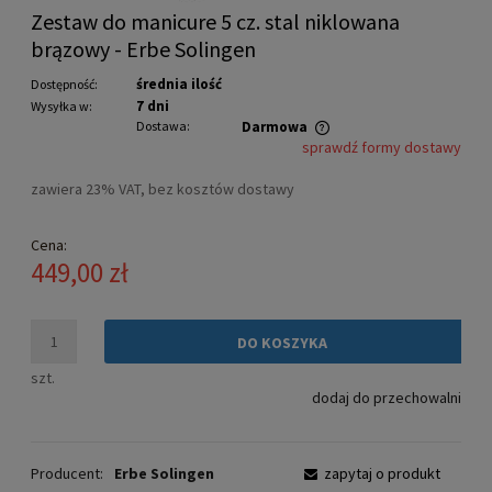
Zestaw do manicure 5 cz. stal niklowana
brązowy - Erbe Solingen
średnia ilość
Dostępność:
7 dni
Wysyłka w:
Dostawa:
Darmowa
sprawdź formy dostawy
Cena nie zawiera ewentualnych kosztów płatności
zawiera 23% VAT, bez kosztów dostawy
Cena:
449,00 zł
DO KOSZYKA
szt.
dodaj do przechowalni
Producent:
Erbe Solingen
zapytaj o produkt