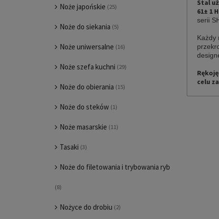
Stal u
Noże japońskie
(25)
61± 1 
serii 
Noże do siekania
(5)
Każdy
Noże uniwersalne
przekr
(16)
desig
Noże szefa kuchni
(29)
Rękoję
celu z
Noże do obierania
(15)
Noże do steków
(1)
Noże masarskie
(11)
Tasaki
(3)
Noże do filetowania i trybowania ryb
(8)
Nożyce do drobiu
(2)