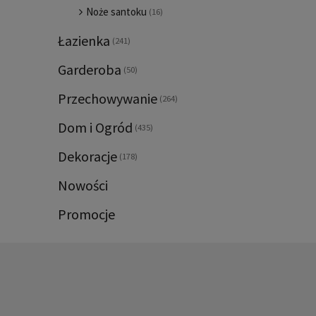
Noże santoku
(16)
Łazienka
(241)
Garderoba
(50)
Przechowywanie
(264)
Dom i Ogród
(435)
Dekoracje
(178)
Nowości
Promocje