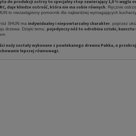
żyta do produkcji ostrzy to specjalny stop zawierający 1,0 % węgla o
HRC, daje klindze ostrość, która nie ma sobie równych
. Ręcznie ostrz
SHUN to niezastąpiony pomocnik dla najbardziej wymagających kucharz
indywidualny i niepowtarzalny charakter
 nóż SHUN ma
, poprzez uło
pojedynczy nóż to odrobina sztuki, kunsztu 
oju drzewa. Dzięki temu,
nem.
ści noży zostały wykonane z powlekanego drewna Pakka, o przekroju
achowanie lepszej równowagi.