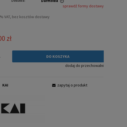
Dostawa:
Darmowa
sprawdź formy dostawy
ie zawiera ewentualnych kosztów
3% VAT, bez kosztów dostawy
ści
00 zł
.
DO KOSZYKA
dodaj do przechowalni
:
KAI
zapytaj o produkt