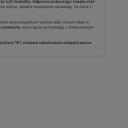
raz 1,5% kobaltu. Odporna na korozję i trwała stal -
one ostrza, idealne wyważenie sprawiają, że noże z
y.
żenie poszczególnych warstw stali, niczym słoje w
i rzemiosła
, która łączy technologię z nowoczesnym
 litery "D", stalowe zakończenie uchwytu ma na