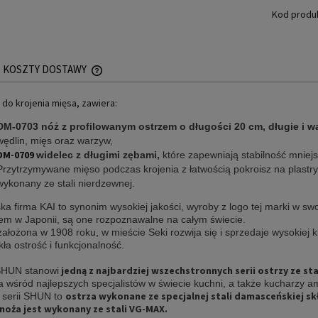
Kod produ
KOSZTY DOSTAWY
do krojenia mięsa, zawiera:
CENA NIE ZAWIERA EWENTUALNYCH KOSZTÓW
PŁATNOŚCI
DM-0703 nóż z profilowanym ostrzem o długości 20 cm, długie i w
wędlin, mięs oraz warzyw,
DM-0709
widelec z długimi zębami,
które zapewniają stabilność mniejs
Przytrzymywane mięso podczas krojenia z łatwością pokroisz na plast
wykonany ze stali nierdzewnej.
ka firma KAI to synonim
wysokiej jakości, wyroby z logo tej marki w sw
em w Japonii, są one rozpoznawalne na całym świecie.
ałożona w 1908 roku, w mieście Seki rozwija się i sprzedaje wysokiej 
ła ostrość i funkcjonalność.
jedną z najbardziej wszechstronnych serii ostrzy ze st
SHUN stanowi
a wśród najlepszych specjalistów w świecie kuchni, a także kucharzy 
ostrza wykonane ze specjalnej stali damasceńskiej skł
 serii SHUN to
noża jest wykonany ze stali VG-MAX.