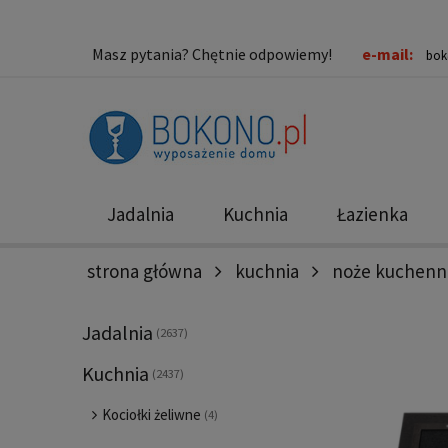
Masz pytania? Chętnie odpowiemy!
e-mail:
bok
Jadalnia
Kuchnia
Łazienka
strona główna
kuchnia
noże kuchenn
Nowości
Promocje
Jadalnia
(2637)
Kuchnia
(2437)
Kociołki żeliwne
(4)