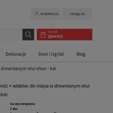
zarejestruj się
zaloguj się
koszyk:
(pusty)
Dekoracje
Dom i Ogród
Blog
 drewnianym etui shun - kai
nóż + widelec do mięsa w drewnianym etui
 KAI
na wyczerpaniu
7 dni