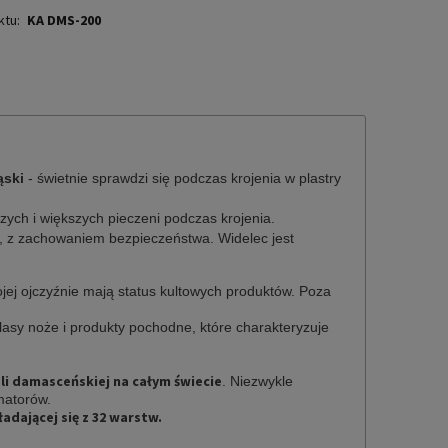
ktu:
KA DMS-200
ąski
- świetnie sprawdzi się podczas krojenia w plastry
zych i większych pieczeni podczas krojenia.
ry, z zachowaniem bezpieczeństwa.
Widelec jest
ojej
ojczyźnie mają status kultowych produktów. Poza
klasy noże i produkty pochodne, które charakteryzuje
ali damasceńskiej na całym świecie
. Niezwykle
amatorów.
adającej się z 32 warstw.