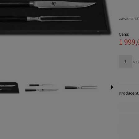
Cena n
zawiera 2
płatno
Cena:
1 999,
szt
Producent