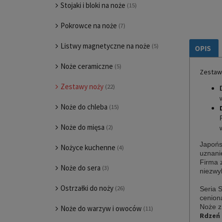
Stojaki i bloki na noże
(15)
Pokrowce na noże
(7)
Listwy magnetyczne na noże
(5)
OPIS
Noże ceramiczne
(5)
Zestaw 
Zestawy noży
(22)
Noże do chleba
(15)
Noże do mięsa
(2)
Japońs
Nożyce kuchenne
(4)
uznani
Firma z
Noże do sera
(3)
niezwyk
Ostrzałki do noży
(26)
Seria 
cenion
Noże z
Noże do warzyw i owoców
(11)
Rdzeń 