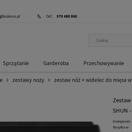
tel:
@bokono.pl
570 480 840
Sprzątanie
Garderoba
Przechowywanie
e
zestawy noży
zestaw nóż + widelec do mięsa w
Zestaw 
SHUN -
Dostępność:
Wysyłka w: