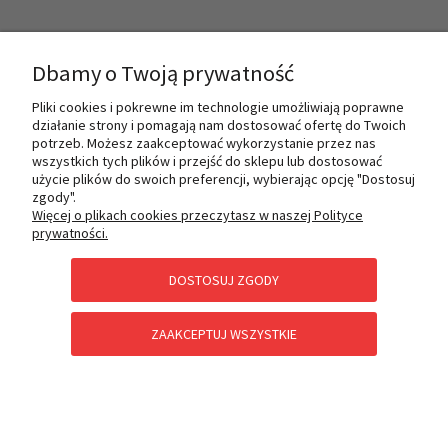
INFORMACJE
Dbamy o Twoją prywatność
Pliki cookies i pokrewne im technologie umożliwiają poprawne
działanie strony i pomagają nam dostosować ofertę do Twoich
O NAS
potrzeb. Możesz zaakceptować wykorzystanie przez nas
wszystkich tych plików i przejść do sklepu lub dostosować
użycie plików do swoich preferencji, wybierając opcję "Dostosuj
zgody".
PŁATNOŚCI I DOSTAWA
Więcej o plikach cookies przeczytasz w naszej Polityce
prywatności.
DOSTOSUJ ZGODY
POMOC
ZAAKCEPTUJ WSZYSTKIE
KATEGORIE SPECJALNE
POKAŻ PEŁNĄ WERSJĘ STRONY