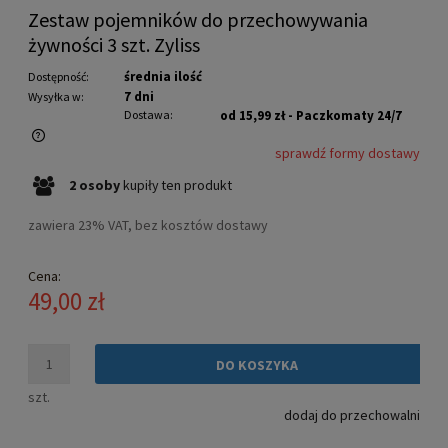
Zestaw pojemników do przechowywania
żywności 3 szt. Zyliss
średnia ilość
Dostępność:
7 dni
Wysyłka w:
Dostawa:
od 15,99 zł
- Paczkomaty 24/7
sprawdź formy dostawy
Cena nie zawiera ewentualnych kosztów płatności
2
osoby
kupiły
ten produkt
zawiera 23% VAT, bez kosztów dostawy
Cena:
49,00 zł
DO KOSZYKA
szt.
dodaj do przechowalni