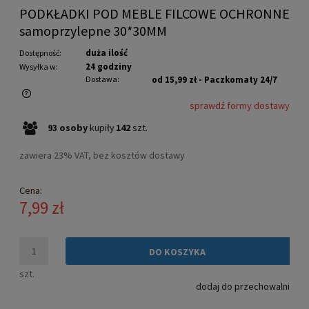
PODKŁADKI POD MEBLE FILCOWE OCHRONNE
samoprzylepne 30*30MM
duża ilość
Dostępność:
24 godziny
Wysyłka w:
Dostawa:
od 15,99 zł
- Paczkomaty 24/7
sprawdź formy dostawy
Cena nie zawiera ewentualnych kosztów płatności
93
osoby
kupiły
142
szt.
zawiera 23% VAT, bez kosztów dostawy
Cena:
7,99 zł
DO KOSZYKA
szt.
dodaj do przechowalni