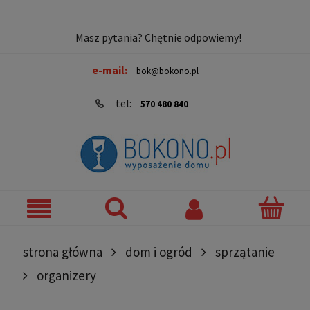
Masz pytania? Chętnie odpowiemy!
e-mail:
bok@bokono.pl
tel:
570 480 840
strona główna
dom i ogród
sprzątanie
organizery