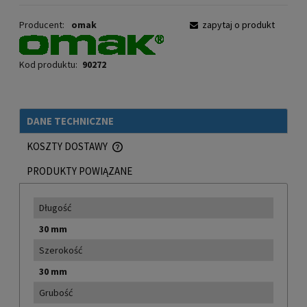
Producent:
omak
zapytaj o produkt
Kod produktu:
90272
DANE TECHNICZNE
KOSZTY DOSTAWY
CENA NIE ZAWIERA EWENTUALNYCH KOSZTÓW PŁATNOŚCI
PRODUKTY POWIĄZANE
Długość
30 mm
Szerokość
30 mm
Grubość