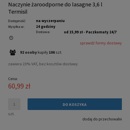
Naczynie żaroodporne do lasagne 3,6 l
Termisil
na wyczerpaniu
Dostępność:
24 godziny
Wysyłka w:
Dostawa:
od 15,99 zł
- Paczkomaty 24/7
sprawdź formy dostawy
Cena nie zawiera ewentualnych kosztów płatności
92
osoby
kupiły
106
szt.
zawiera 23% VAT, bez kosztów dostawy
Cena:
60,99 zł
DO KOSZYKA
szt.
dodaj do przechowalni