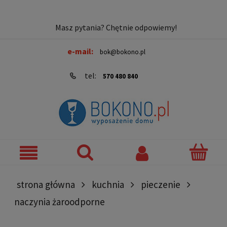
Masz pytania? Chętnie odpowiemy!
e-mail:
bok@bokono.pl
tel:
570 480 840
strona główna
kuchnia
pieczenie
naczynia żaroodporne