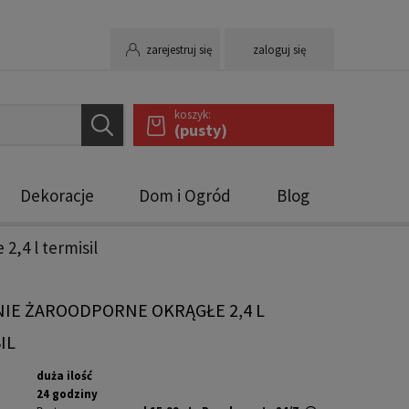
zarejestruj się
zaloguj się
koszyk:
(pusty)
Dekoracje
Dom i Ogród
Blog
2,4 l termisil
IE ŻAROODPORNE OKRĄGŁE 2,4 L
IL
duża ilość
24 godziny