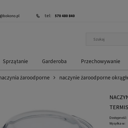
tel:
@bokono.pl
570 480 840
Sprzątanie
Garderoba
Przechowywanie
naczynia żaroodporne
naczynie żaroodporne okrągłe 
NACZYN
TERMIS
Dostępność:
Wysyłka w: