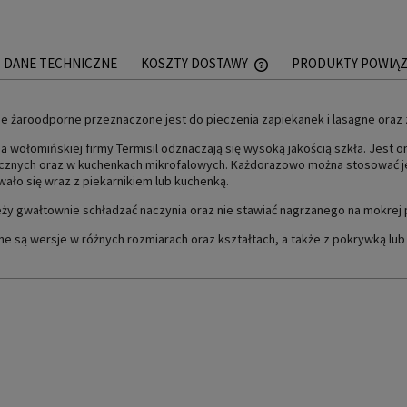
DANE TECHNICZNE
KOSZTY DOSTAWY
PRODUKTY POWIĄ
CENA NIE ZAWIERA EWEN
e żaroodporne przeznaczone jest do pieczenia zapiekanek i lasagne oraz
PŁATNOŚCI
a wołomińskiej firmy Termisil odznaczają się wysoką jakością szkła. Jes
cznych oraz w kuchenkach mikrofalowych. Każdorazowo można stosować je
ało się wraz z piekarnikiem lub kuchenką.
eży gwałtownie schładzać naczynia oraz nie stawiać nagrzanego na mokrej 
e są wersje w różnych rozmiarach oraz kształtach, a także z pokrywką lub