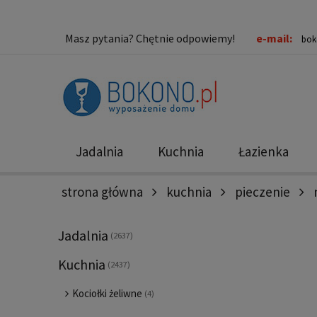
Masz pytania? Chętnie odpowiemy!
e-mail:
bok
Jadalnia
Kuchnia
Łazienka
strona główna
kuchnia
pieczenie
Nowości
Promocje
Jadalnia
(2637)
Kuchnia
(2437)
Kociołki żeliwne
(4)