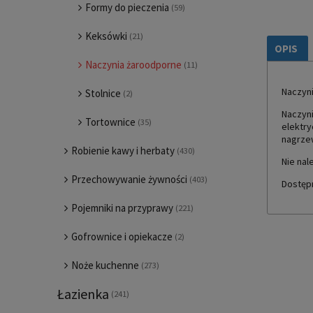
Formy do pieczenia
(59)
Keksówki
(21)
OPIS
Naczynia żaroodporne
(11)
Naczyni
Stolnice
(2)
Naczyni
Tortownice
(35)
elektry
nagrzew
Robienie kawy i herbaty
(430)
Nie nal
Przechowywanie żywności
(403)
Dostępn
Pojemniki na przyprawy
(221)
Gofrownice i opiekacze
(2)
Noże kuchenne
(273)
Łazienka
(241)