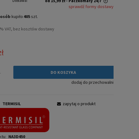
Dostawa:
od 15,99 zł
- Paczkomaty 24/7
sprawdź formy dostawy
Cena nie zawiera ewentualnych kosztów
osób
kupiło
405
szt.
płatności
3% VAT, bez kosztów dostawy
zł
.
DO KOSZYKA
dodaj do przechowalni
:
TERMISIL
zapytaj o produkt
ktu:
NA3D450