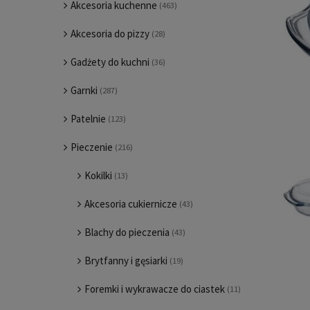
Akcesoria kuchenne
(463)
Akcesoria do pizzy
(28)
Gadżety do kuchni
(36)
Garnki
(287)
Patelnie
(123)
Pieczenie
(216)
Kokilki
(13)
Akcesoria cukiernicze
(43)
Blachy do pieczenia
(43)
Brytfanny i gęsiarki
(19)
Foremki i wykrawacze do ciastek
(11)