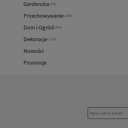
Garderoba
(50)
Przechowywanie
(264)
Dom i Ogród
(435)
Dekoracje
(178)
Nowości
Promocje