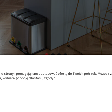
anie strony i pomagają nam dostosować ofertę do Twoich potrzeb. Możesz 
O NAS
PŁATNOŚCI I DOSTAWA
PO
, wybierając opcję "Dostosuj zgody".
Kontakt i dane firmy
Formy płatności
Zwro
Czas i koszty dostawy
Regu