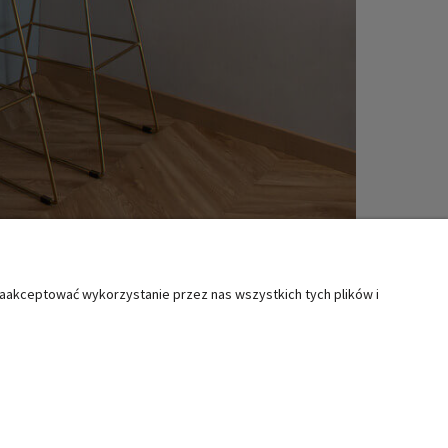
zaakceptować wykorzystanie przez nas wszystkich tych plików i
MOC
KATEGORIE SPECJALNE
ty i reklamacje
Boże Narodzenie
lamin
Wielkanoc
Świąteczne akcesoria kuchenne