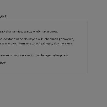
ZANE
TUALNYCH KOSZTÓW
 zapiekania mięs, warzyw lub makaronów.
t ono dostosowane do użycia w kuchenkach gazowych,
 w wysokich temperaturach pilnując, aby naczynie
powierzchni, ponieważ grozi to jego pęknięciem.
 bez.