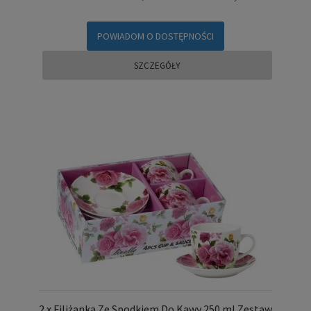
POWIADOM O DOSTĘPNOŚCI
SZCZEGÓŁY
2 x Filiżanka Ze Spodkiem Do Kawy 250 ml Zestaw