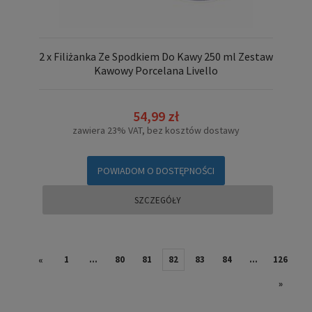
2 x Filiżanka Ze Spodkiem Do Kawy 250 ml Zestaw
Kawowy Porcelana Livello
54,99 zł
zawiera 23% VAT, bez kosztów dostawy
POWIADOM O DOSTĘPNOŚCI
SZCZEGÓŁY
1
...
80
81
82
83
84
...
126
«
»