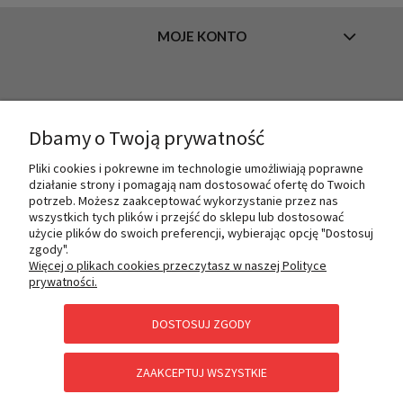
MOJE KONTO
INFORMACJE
Dbamy o Twoją prywatność
Pliki cookies i pokrewne im technologie umożliwiają poprawne
O NAS
działanie strony i pomagają nam dostosować ofertę do Twoich
potrzeb. Możesz zaakceptować wykorzystanie przez nas
wszystkich tych plików i przejść do sklepu lub dostosować
użycie plików do swoich preferencji, wybierając opcję "Dostosuj
PŁATNOŚCI I DOSTAWA
zgody".
Więcej o plikach cookies przeczytasz w naszej Polityce
prywatności.
POMOC
DOSTOSUJ ZGODY
ZAAKCEPTUJ WSZYSTKIE
KATEGORIE SPECJALNE