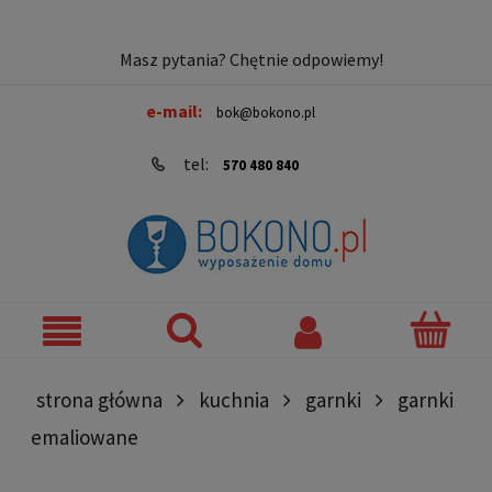
Masz pytania? Chętnie odpowiemy!
e-mail:
bok@bokono.pl
tel:
570 480 840
strona główna
kuchnia
garnki
garnki
emaliowane