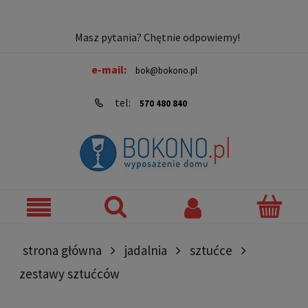
Masz pytania? Chętnie odpowiemy!
e-mail:
bok@bokono.pl
tel:
570 480 840
strona główna
jadalnia
sztućce
zestawy sztućców