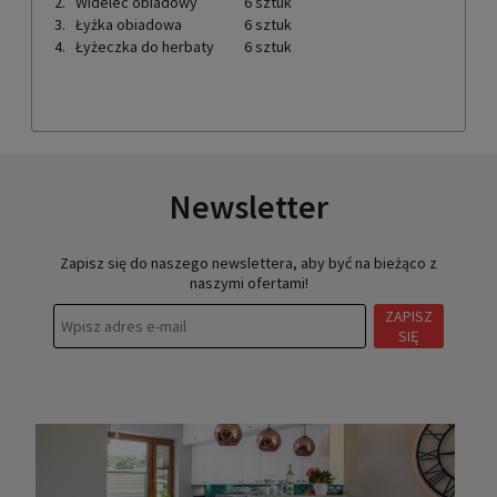
2.
Widelec obiadowy
6 sztuk
3.
Łyżka obiadowa
6 sztuk
4.
Łyżeczka do herbaty
6 sztuk
Newsletter
Zapisz się do naszego newslettera, aby być na bieżąco z
naszymi ofertami!
ZAPISZ
SIĘ