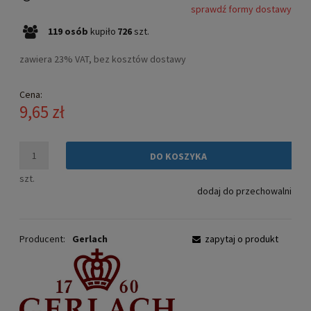
sprawdź formy dostawy
Cena nie zawiera ewentualnych kosztów płatności
119
osób
kupiło
726
szt.
zawiera 23% VAT, bez kosztów dostawy
Cena:
9,65 zł
DO KOSZYKA
szt.
dodaj do przechowalni
Producent:
Gerlach
zapytaj o produkt