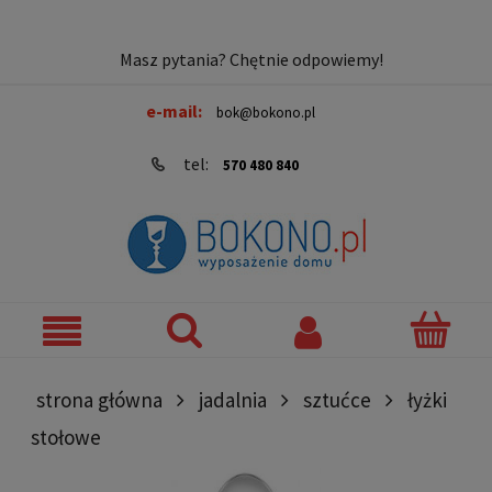
Masz pytania? Chętnie odpowiemy!
e-mail:
bok@bokono.pl
tel:
570 480 840
strona główna
jadalnia
sztućce
łyżki
stołowe