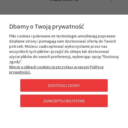
INFORMACJE
Dbamy o Twoją prywatność
Pliki cookies i pokrewne im technologie umożliwiają poprawne
działanie strony i pomagają nam dostosować ofertę do Twoich
O NAS
potrzeb. Możesz zaakceptować wykorzystanie przez nas
wszystkich tych plików i przejść do sklepu lub dostosować
użycie plików do swoich preferencji, wybierając opcję "Dostosuj
zgody".
PŁATNOŚCI I DOSTAWA
Więcej o plikach cookies przeczytasz w naszej Polityce
prywatności.
DOSTOSUJ ZGODY
POMOC
ZAAKCEPTUJ WSZYSTKIE
KATEGORIE SPECJALNE
POKAŻ PEŁNĄ WERSJĘ STRONY