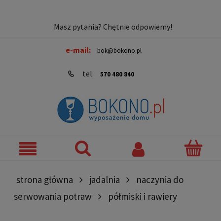
Masz pytania? Chętnie odpowiemy!
e-mail:
bok@bokono.pl
tel:
570 480 840
strona główna
jadalnia
naczynia do
serwowania potraw
półmiski i rawiery