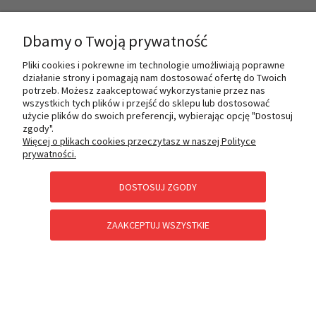
INFORMACJE
Dbamy o Twoją prywatność
Pliki cookies i pokrewne im technologie umożliwiają poprawne
działanie strony i pomagają nam dostosować ofertę do Twoich
O NAS
potrzeb. Możesz zaakceptować wykorzystanie przez nas
wszystkich tych plików i przejść do sklepu lub dostosować
użycie plików do swoich preferencji, wybierając opcję "Dostosuj
zgody".
PŁATNOŚCI I DOSTAWA
Więcej o plikach cookies przeczytasz w naszej Polityce
prywatności.
DOSTOSUJ ZGODY
POMOC
ZAAKCEPTUJ WSZYSTKIE
KATEGORIE SPECJALNE
POKAŻ PEŁNĄ WERSJĘ STRONY
Sklep internetowy Shoper Premium