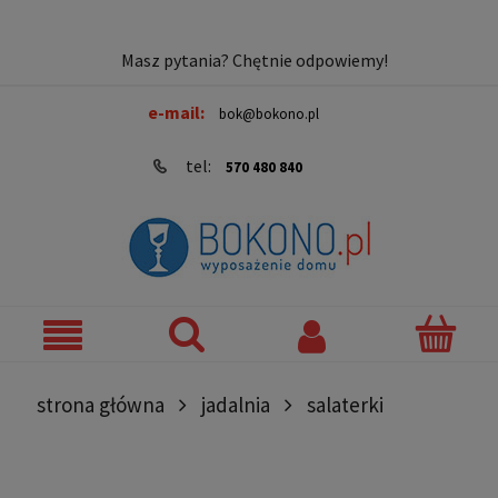
Masz pytania? Chętnie odpowiemy!
e-mail:
bok@bokono.pl
tel:
570 480 840
strona główna
jadalnia
salaterki