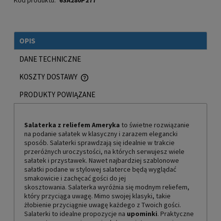
Kod produktu:
6SA280P277
OPIS
DANE TECHNICZNE
KOSZTY DOSTAWY
CENA NIE ZAWIERA EWENTUALNYCH KOSZTÓW PŁATNOŚCI
PRODUKTY POWIĄZANE
Salaterka z reliefem Ameryka
to świetne rozwiązanie
na podanie sałatek w klasyczny i zarazem elegancki
sposób. Salaterki sprawdzają się idealnie w trakcie
przeróżnych uroczystości, na których serwujesz wiele
sałatek i przystawek. Nawet najbardziej szablonowe
sałatki podane w stylowej salaterce będą wyglądać
smakowicie i zachęcać gości do jej
skosztowania. Salaterka wyróżnia się modnym reliefem,
który przyciąga uwagę. Mimo swojej klasyki, takie
żłobienie przyciągnie uwagę każdego z Twoich gości.
Salaterki to idealne propozycje na
upominki
. Praktyczne