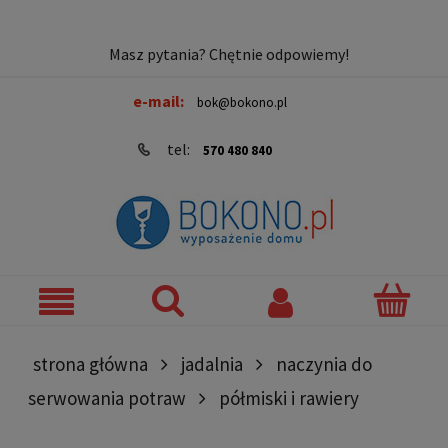
Masz pytania? Chętnie odpowiemy!
e-mail:
bok@bokono.pl
tel:
570 480 840
strona główna
jadalnia
naczynia do
serwowania potraw
półmiski i rawiery