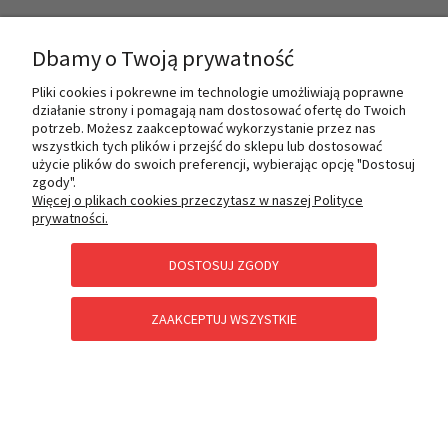
INFORMACJE
Dbamy o Twoją prywatność
Pliki cookies i pokrewne im technologie umożliwiają poprawne
działanie strony i pomagają nam dostosować ofertę do Twoich
O NAS
potrzeb. Możesz zaakceptować wykorzystanie przez nas
wszystkich tych plików i przejść do sklepu lub dostosować
użycie plików do swoich preferencji, wybierając opcję "Dostosuj
zgody".
PŁATNOŚCI I DOSTAWA
Więcej o plikach cookies przeczytasz w naszej Polityce
prywatności.
DOSTOSUJ ZGODY
POMOC
ZAAKCEPTUJ WSZYSTKIE
KATEGORIE SPECJALNE
POKAŻ PEŁNĄ WERSJĘ STRONY
Sklep internetowy Shoper Premium