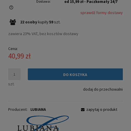
Dostawa:
od 15,99 zł
- Paczkomaty 24/7
sprawdź formy dostawy
Cena nie zawiera ewentualnych kosztów płatności
22
osoby
kupiły
59
szt.
zawiera 23% VAT, bez kosztów dostawy
Cena:
40,99 zł
DO KOSZYKA
szt.
dodaj do przechowalni
Producent:
LUBIANA
zapytaj o produkt