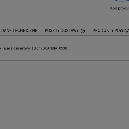
Kod produ
DANE TECHNICZNE
KOSZTY DOSTAWY
PRODUKTY POWIĄ
CENA NIE ZAWIERA EWEN
A Talerz deserowy 19 cm SCANDIA 0930
PŁATNOŚCI