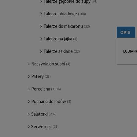
Talerze głębokie do zupy
(91)
Talerze obiadowe
(168)
Talerze do makaronu
(22)
OPIS
Talerze na jajka
(3)
Talerze szklane
LUBIAN
(22)
Naczynia do sushi
(4)
Patery
(27)
Porcelana
(1136)
Pucharki do lodów
(8)
Salaterki
(202)
Serwetniki
(17)