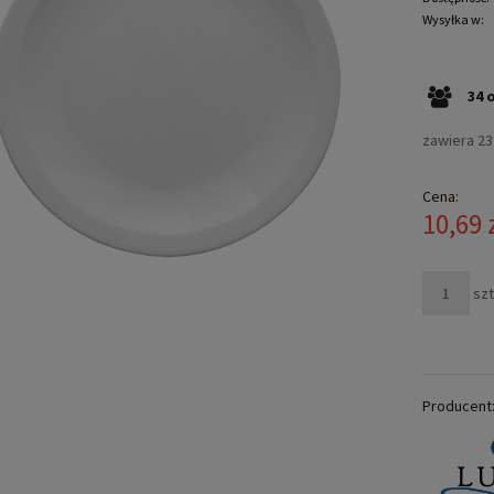
Wysyłka w:
34
zawiera 2
Cena:
10,69 
szt
Producent