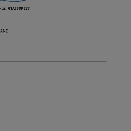
ktu:
6TA338P277
ZANE
TUALNYCH KOSZTÓW