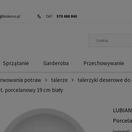
tel:
@bokono.pl
570 480 840
Sprzątanie
Garderoba
Przechowywanie
erwowania potraw
talerze
talerzyki deserowe do 
zt. porcelanowy 19 cm biały
LUBIANA
Porcela
Dostępność: