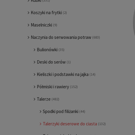
Kubki
(331)
Koszyki na frytki
(2)
Maselniczki
(9)
Naczynia do serwowania potraw
(683)
Bulionówki
(35)
Deski do serów
(1)
Kieliszki i podstawki na jajka
(14)
Półmiski i rawiery
(152)
Talerze
(482)
Spodki pod filiżanki
(44)
Talerzyki deserowe do ciasta
(132)