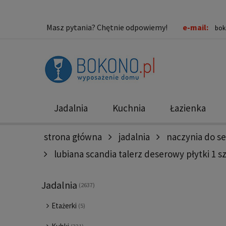
Masz pytania? Chętnie odpowiemy!
e-mail:
bok
Jadalnia
Kuchnia
Łazienka
strona główna
jadalnia
naczynia do s
Nowości
Promocje
lubiana scandia talerz deserowy płytki 1 s
Jadalnia
(2637)
Etażerki
(5)