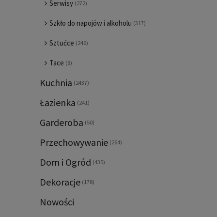
Serwisy
(272)
Szkło do napojów i alkoholu
(317)
Sztućce
(246)
Tace
(8)
Kuchnia
(2437)
Łazienka
(241)
Garderoba
(50)
Przechowywanie
(264)
Dom i Ogród
(435)
Dekoracje
(178)
Nowości