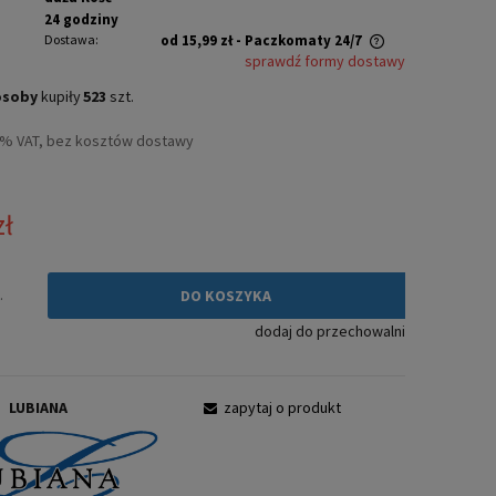
24 godziny
Dostawa:
od 15,99 zł
- Paczkomaty 24/7
sprawdź formy dostawy
Cena nie zawiera ewentualnych kosztów
osoby
kupiły
523
szt.
płatności
3% VAT, bez kosztów dostawy
zł
.
DO KOSZYKA
dodaj do przechowalni
:
LUBIANA
zapytaj o produkt