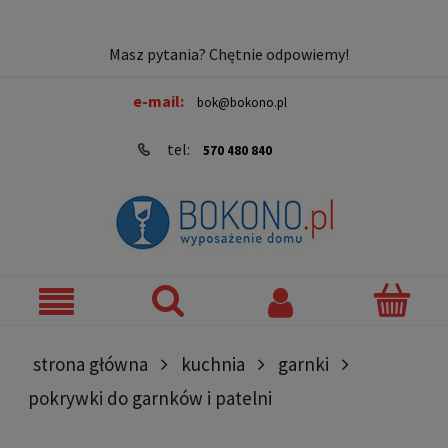
Masz pytania? Chętnie odpowiemy!
e-mail:
bok@bokono.pl
tel:
570 480 840
strona główna
kuchnia
garnki
pokrywki do garnków i patelni