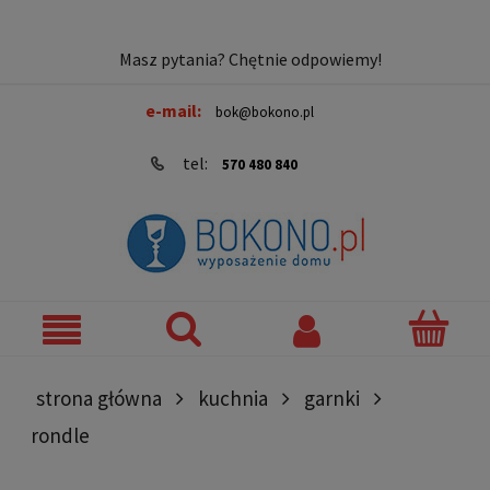
Masz pytania? Chętnie odpowiemy!
e-mail:
bok@bokono.pl
tel:
570 480 840
strona główna
kuchnia
garnki
rondle