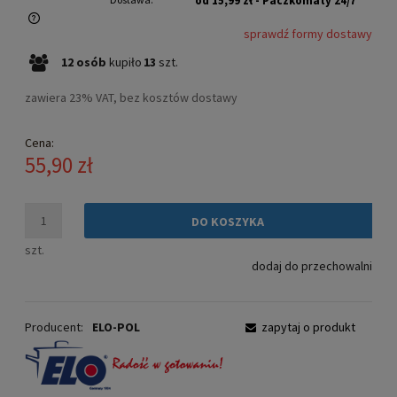
od 15,99 zł
- Paczkomaty 24/7
sprawdź formy dostawy
Cena nie zawiera ewentualnych kosztów płatności
12
osób
kupiło
13
szt.
zawiera 23% VAT, bez kosztów dostawy
Cena:
55,90 zł
DO KOSZYKA
szt.
dodaj do przechowalni
Producent:
ELO-POL
zapytaj o produkt