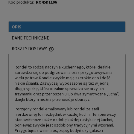
Kod produktu:
RO45D1106
OPIS
DANE TECHNICZNE
KOSZTY DOSTAWY
CENA NIE ZAWIERA EWENTUALNYCH KOSZTÓW PŁATNOŚCI
Rondel to rodzaj naczynia kuchennego, które idealnie
sprawdza się do podgrzewania oraz przygotowywania
wielu potraw. Rondle zwykle mają szerokie dno i dość
niskie ścianki. Zazwyczaj wyposażone są też w jedną
długą rączkę, która idealnie sprawdza się przy ich
trzymaniu oraz przenoszeniu lub dwa symetryczne „ucha”,
dzięki którym można przenosić je oburącz.
Porządny rondel emaliowany lub rondel ze stali
nierdzewnej to niezbędnik w każdej kuchni. Ten pierwszy
stanowić może także ozdobę każdej rustykalnej kuchni,
ponieważ zwykle jest ozdobiony tradycyjnymi wzorami.
Przygotujesz w nim sos, zupę, budyń czy gulasz i